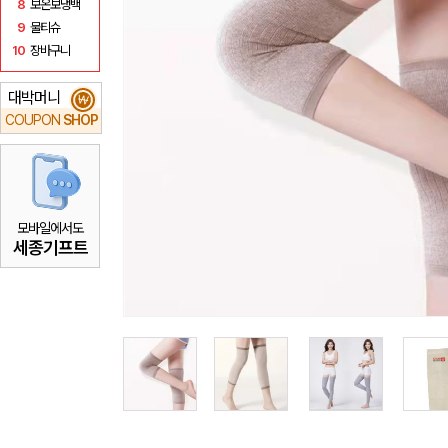
8
보온보냉백
9
물티슈
10
장바구니
대박머니
₩
COUPON
SHOP
모바일에서도
세종기프트