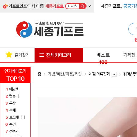
×
세종기프트,
공공기
기프트인포
의 새 이름!
세종기프트
자세히
베스트
기획전
전체 카테고리
즐겨찾기
100
인기카테고리
홈
가방/패션/미용/키링
계절 의류잡화
워머/넥
TOP 10
1
에코백
2
텀블러
3
우산
4
부채
5
보조배터리
6
수건
7
선풍기