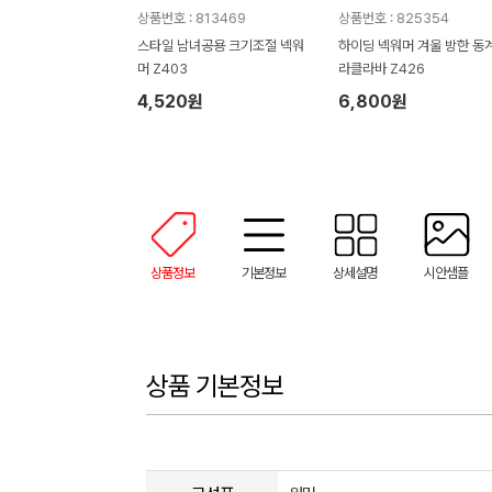
상품번호 : 813469
상품번호 : 825354
스타일 남녀공용 크기조절 넥워
하이딩 넥워머 겨울 방한 동계
머 Z403
라클라바 Z426
4,520원
6,800원
상품정보
기본정보
상세설명
시안샘플
상품 기본정보