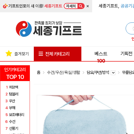
×
세종기프트,
공공기
기프트인포
의 새 이름!
세종기프트
자세히
베스트
기획전
전체 카테고리
즐겨찾기
100
인기카테고리
홈
수건/우산/욕실/생활
담요/쿠션/방석
무릎담
TOP 10
1
에코백
2
텀블러
3
우산
4
부채
5
보조배터리
6
수건
7
선풍기