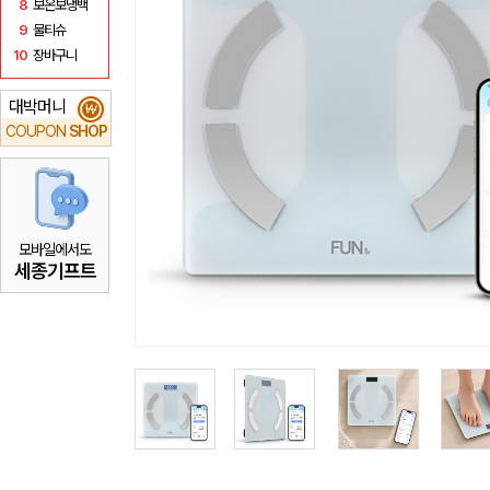
8
보온보냉백
9
물티슈
10
장바구니
대박머니
₩
COUPON
SHOP
모바일에서도
세종기프트