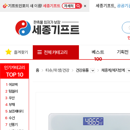
×
세종기프트,
공공기
기프트인포
의 새 이름!
세종기프트
자세히
베스트
기획전
전체 카테고리
즐겨찾기
100
인기카테고리
홈
티슈/위생/건강
건강용품
체중계/체지방계
TOP 10
1
에코백
2
텀블러
3
우산
4
부채
5
보조배터리
6
수건
7
선풍기