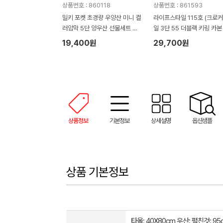
상품번호 : 860118
상품번호 : 861593
밀키 포켓 초경량 우양산 미니 컬
라이프스타일 115호 (크로
러암막 5단 양우산 선물세트 답
일 3단 55 더블랙 키링 카본
례품+무한타올세트 그레이 모달
림 암막 양우산 VIP+쿨링선
19,400원
29,700원
180g 수건세트
기)
상품정보
기본정보
상세설명
옵션샘플
상품 기본정보
타올: 40X80cm 우산: 펼친것: 95c