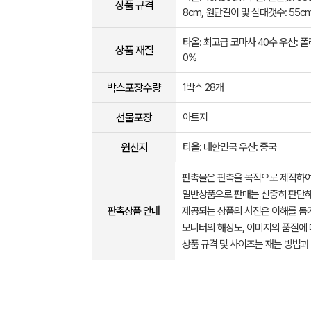
상품 규격
8cm, 원단길이 및 살대갯수: 55cm
타올: 최고급 코마사 40수 우산: 폴
상품 재질
0%
박스포장수량
1박스 28개
선물포장
아트지
원산지
타올: 대한민국 우산: 중국
판촉물은 판촉을 목적으로 제작하여
일반상품으로 판매는 신중히 판단해
판촉상품 안내
제공되는 상품의 사진은 이해를 
모니터의 해상도, 이미지의 품질에 
상품 규격 및 사이즈는 재는 방법과