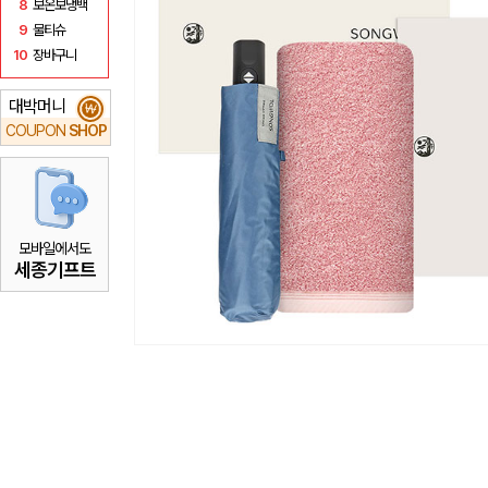
8
보온보냉백
9
물티슈
10
장바구니
대박머니
₩
COUPON
SHOP
모바일에서도
세종기프트