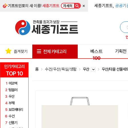
×
세종기프트,
공공기
기프트인포
의 새 이름!
세종기프트
자세히
베스트
기획전
전체 카테고리
즐겨찾기
100
인기카테고리
홈
수건/우산/욕실/생활
우산
우산/타올 선물세
TOP 10
1
에코백
2
텀블러
3
우산
4
부채
5
보조배터리
6
수건
7
선풍기