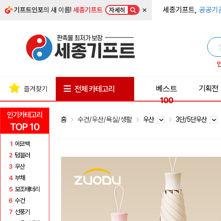
×
세종기프트,
공공기
기프트인포
의 새 이름!
세종기프트
자세히
베스트
기획전
전체 카테고리
즐겨찾기
100
인기카테고리
홈
수건/우산/욕실/생활
우산
3단/5단우산
TOP 10
1
에코백
2
텀블러
3
우산
4
부채
5
보조배터리
6
수건
7
선풍기