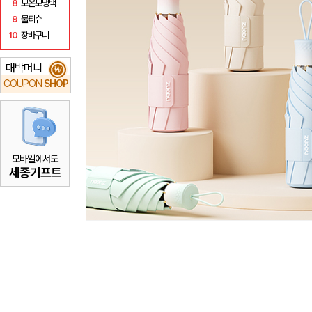
8
보온보냉백
9
물티슈
10
장바구니
대박머니
₩
COUPON
SHOP
모바일에서도
세종기프트