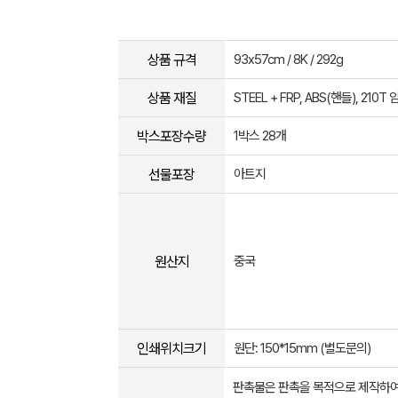
상품 규격
93x57cm / 8K / 292g
상품 재질
STEEL + FRP, ABS(핸들), 210T
박스포장수량
1박스 28개
선물포장
아트지
원산지
중국
인쇄위치크기
원단: 150*15mm (별도문의)
판촉물은 판촉을 목적으로 제작하여