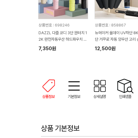
상품번호 : 698246
상품번호 : 858867
DAZZL 다즐 코디 3단 원터치 1
뉴에이커 올데이 UV차단 8K
2K 완전자동우산 하드파우치 포
단 거꾸로 자동 양우산 고리 
함 (풀칼라인쇄)
이
7,350원
12,500원
상품정보
기본정보
상세설명
인쇄샘플
상품 기본정보