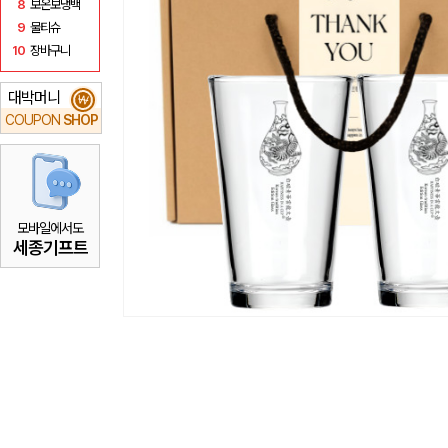
8
보온보냉백
9
물티슈
10
장바구니
대박머니
₩
COUPON
SHOP
모바일에서도
세종기프트