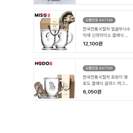
상품번호 847148
한국전통 K컬쳐 얼굴무늬수
막새 신라의미소 클래식 글
라스 머그컵 440ml 2P 기
12,100원
프팅
상품번호 847106
한국전통 K컬쳐 호랑이 맹
호도 클래식 글라스 머그컵
440ml 1P 기프팅
6,050원