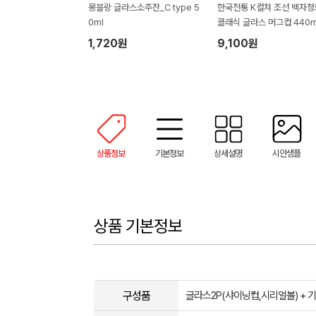
몽블랑 글라스소주잔_C type 5
한국전통 K컬쳐 조선 백자청
0ml
클래식 글라스 머그컵 440m
(보자기 포장)
1,720원
9,100원
상품정보
기본정보
상세설명
시안샘플
상품 기본정보
구성품
글라스2P(샤이닝컵,시리얼볼) + 