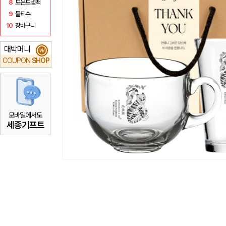
8
보온보냉백
9
물티슈
10
장바구니
대박머니
₩
COUPON
SHOP
모바일에서도
세종기프트