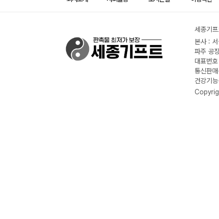
세종기프트
본사 : 
파주 공장
대표번호 :
통신판매신
건강기능식
Copyrig