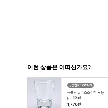
이런 상품은 어떠신가요?
상품번호 560346
몽블랑 글라스소주잔_A ty
pe 60ml
1,770원