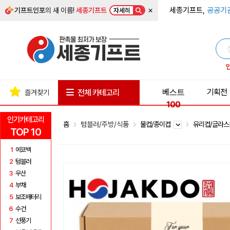
×
세종기프트,
공공기
기프트인포
의 새 이름!
세종기프트
자세히
베스트
기획전
전체 카테고리
즐겨찾기
100
인기카테고리
홈
텀블러/주방/식품
물컵/종이컵
유리컵/글라
TOP 10
1
에코백
2
텀블러
3
우산
4
부채
5
보조배터리
6
수건
7
선풍기