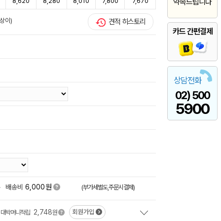
8,620
8,280
8,010
7,800
7,670
약속드립니다
상이)
견적 히스토리
카드 간편결제
상담전화
02) 500
5900
원
+
배송비
6,000
(부가세별도,주문시결제)
2,748
회원가입
대박머니적립
원