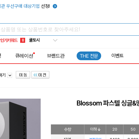
키캡
5
관 우선구매 대상기업
선정!
우산
6
텀블러
7
쿨토시
8
인기키워드
넥쿨러
9
타포린가방
10
전
큐레이션
브랜드관
이벤트
THE 전문
선풍기
1
안마기
Blossom 파스텔 싱글&
수량
이하
20
50