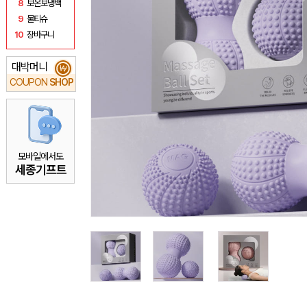
8
보온보냉백
9
물티슈
10
장바구니
대박머니
₩
COUPON
SHOP
모바일에서도
세종기프트