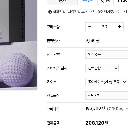
단가
9,160
8,820
견적문의
제작일정 : 시안확정 후 5~7일 (영업일기준/난이도별 
구매수량
9,160
원
판매단가
인쇄 선택
스티커/라벨지
케이스
선물포장
183,200
원
(부가세별도)
구매가격
208,120
결제금액
원