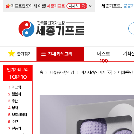
×
세종기프트,
공공기
기프트인포
의 새 이름!
세종기프트
자세히
베스트
기획
전체 카테고리
즐겨찾기
100
인기카테고리
홈
티슈/위생/건강
마사지건/안마기
어깨/목
TOP 10
1
에코백
2
텀블러
3
우산
4
부채
5
보조배터리
6
수건
7
선풍기