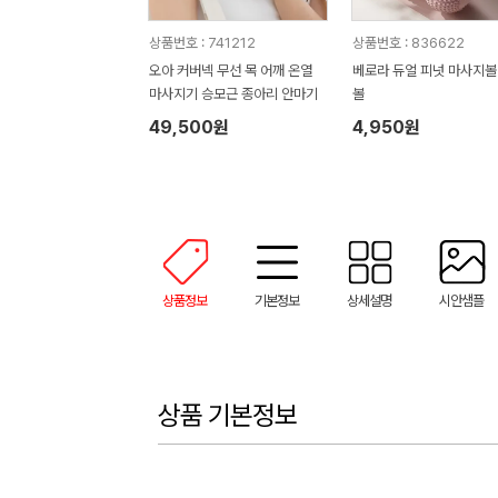
상품번호 : 741212
상품번호 : 836622
오아 커버넥 무선 목 어깨 온열
베로라 듀얼 피넛 마사지볼
마사지기 승모근 종아리 안마기
볼
49,500원
4,950원
상품정보
기본정보
상세설명
시안샘플
상품 기본정보