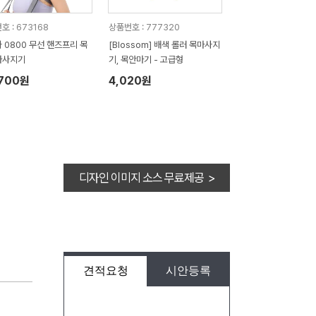
호 : 673168
상품번호 : 777320
 0800 무선 핸즈프리 목
[Blossom] 배색 롤러 목마사지
마사지기
기, 목안마기 - 고급형
,700원
4,020원
디자인 이미지 소스 무료제공 >
견적요청
시안등록