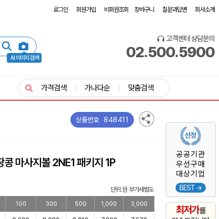
로그인
회원가입
비회원조회
장바구니
질문과답변
회사소개
고객센터 상담문의
02.500.5900
AI 이미지 검색
가격검색
가나다순
맞춤검색
848411
상품번호
공공기관
땅콩 마사지볼 2NE1 패키지 1P
우선구매
대상기업
BEST →
단위: 원 부가세별도
100
300
500
1,000
3,000
최저가
를