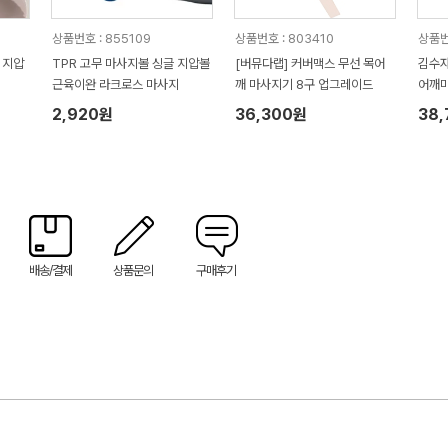
상품번호 : 855109
상품번호 : 803410
상품번
 지압
TPR 고무 마사지볼 싱글 지압볼
[버뮤다랩] 커버맥스 무선 목어
김수자
근육이완 라크로스 마사지
깨 마사지기 8구 업그레이드
어깨
2,920원
36,300원
38
배송/결제
상품문의
구매후기