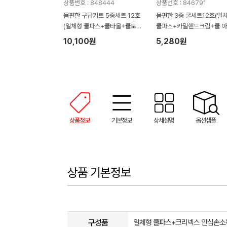
상품번호 : 848444
상품번호 : 846791
몸편한 구급키트 5종세트 12호
몸편한 3종 쿨세트12호(일
(일체형 쿨파스+쿨타올+쿨토시
쿨파스+카밀핸드크림+쿨 
+외용소독제 쿨액+모기기피제)
스타올 수건)
10,100원
5,280원
상품정보
기본정보
상세설명
옵션샘플
상품 기본정보
구성품
일체형 쿨파스+크리넥스 안심손