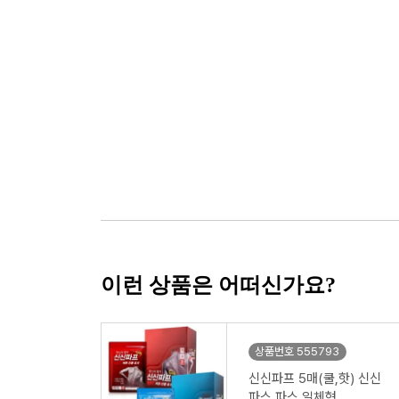
이런 상품은 어떠신가요?
상품번호 555793
신신파프 5매(쿨,핫) 신신
파스 파스 일체형