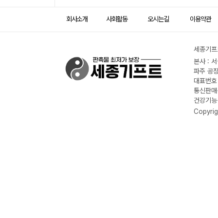
회사소개
사회활동
오시는길
이용약관
세종기프트
본사 : 
파주 공장
대표번호 :
통신판매신
건강기능식
Copyrig