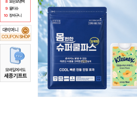
8
보온보냉백
9
물티슈
10
장바구니
대박머니
₩
COUPON
SHOP
모바일에서도
세종기프트