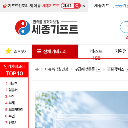
×
세종기프트,
공공기
기프트인포
의 새 이름!
세종기프트
자세히
베스트
기획전
전체 카테고리
즐겨찾기
100
인기카테고리
홈
티슈/위생/건강
구급/위생용품
찜질팩/파스
TOP 10
1
에코백
2
텀블러
3
우산
4
부채
5
보조배터리
6
수건
7
선풍기