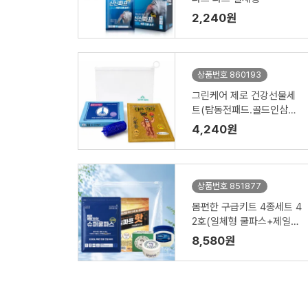
2,240원
상품번호 860193
그린케어 제로 건강선물세
트(탑동전패드.골드인삼패
드.지압기)홍보.판촉
4,240원
상품번호 851877
몸편한 구급키트 4종세트 4
2호(일체형 쿨파스+제일파
프+안티푸라민연고+바세
8,580원
린젤리)