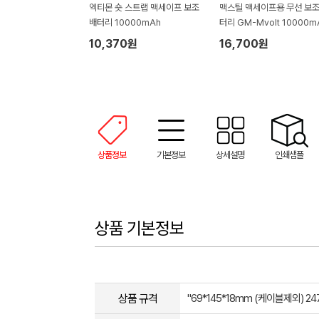
엑티몬 숏 스트랩 맥세이프 보조
맥스틸 맥세이프용 무선 보
배터리 10000mAh
터리 GM-Mvolt 10000m
10,370원
16,700원
상품정보
기본정보
상세설명
인쇄샘플
상품 기본정보
상품 규격
"69*145*18mm (케이블제외) 247