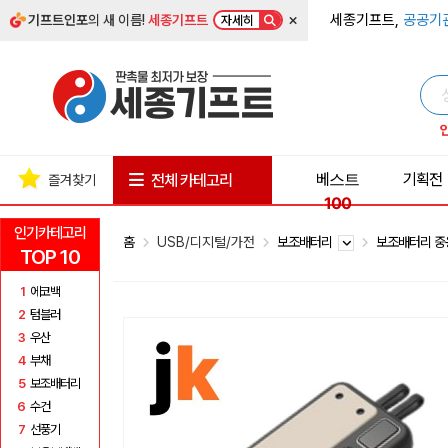
×
세종기프트,
공공기
기프트인포
의 새 이름!
세종기프트
자세히
베스트
기획전
전체 카테고리
즐겨찾기
100
인기카테고리
홈
USB/디지털/가전
보조배터리
보조배터리 중
TOP 10
1
에코백
2
텀블러
3
우산
4
부채
5
보조배터리
6
수건
7
선풍기