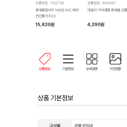
상품번호 : 792736
상품번호 : 563987
휴대용접이식 100단 누드 에어
데일리 거치대형 휴대용 선
컨선풍기 FC3
15,820원
4,290원
상품정보
기본정보
상세설명
시안샘플
상품 기본정보
구성품
본품,받침대