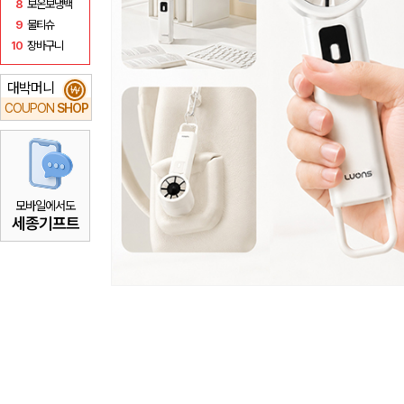
8
보온보냉백
9
물티슈
10
장바구니
대박머니
₩
COUPON
SHOP
모바일에서도
세종기프트