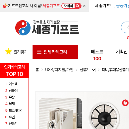
×
세종기프트,
공공기
기프트인포
의 새 이름!
세종기프트
자세히
베스트
기획전
전체 카테고리
즐겨찾기
100
인기카테고리
홈
USB/디지털/가전
선풍기
미니/휴대용선풍
TOP 10
1
에코백
2
텀블러
3
우산
4
부채
5
보조배터리
6
수건
7
선풍기