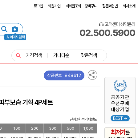
로그인
회원가입
비회원조회
장바구니
질문과답변
회사소개
고객센터 상담문의
02.500.5900
AI 이미지 검색
가격검색
가나다순
맞춤검색
848612
상품번호
공공기관
피부보습 기획 4P세트
우선구매
대상기업
BEST →
단위: 원 부가세별도
0
100
200
300
500
1,000
최저가
를