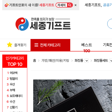
×
세종기프트,
공공기
기프트인포
의 새 이름!
세종기프트
자세히
베스트
기획
전체 카테고리
즐겨찾기
100
인기카테고리
홈
가방/패션/미용/키링
화장품
화장품세트
TOP 10
1
에코백
2
텀블러
3
우산
4
부채
5
보조배터리
6
수건
7
선풍기