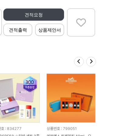
견적요청
견적출력
상품제안서
호 : 834277
상품번호 : 799051