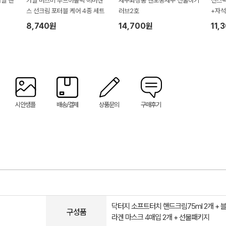
카밀 핸
카밀 버츠비 푸드어홀릭 에버센
제주화장품 맨도롱제주 선물하기
선스틱
스 선크림 포터블 케어 4종 세트
러브2호
+자석
8,740원
14,700원
11,
시안샘플
배송/결제
상품문의
구매후기
닥터지 소프트터치 핸드크림75ml 2개 + 
구성품
라겐 마스크 4매입 2개 + 선물패키지