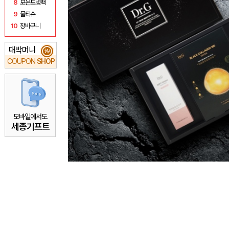
8
보온보냉백
9
물티슈
10
장바구니
대박머니
₩
COUPON
SHOP
모바일에서도
세종기프트