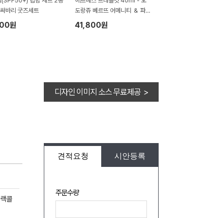
(SPF50+) 립밤 세트 2종
에르메스 트레블킷 40ml - 오
싸바리 굿즈세트
도랑쥬 베르뜨 어메니티 ＆ 파우
치
300원
41,800원
디자인 이미지 소스 무료제공 >
견적요청
시안등록
주문수량
블랙콜