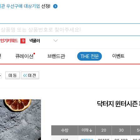
키캡
5
관 우선구매 대상기업
선정!
우산
6
텀블러
7
쿨토시
8
인기키워드
넥쿨러
9
타포린가방
10
전
큐레이션
브랜드관
이벤트
THE 전문
선풍기
1
닥터지 윈터시즌 
수량
이하
20
30
5