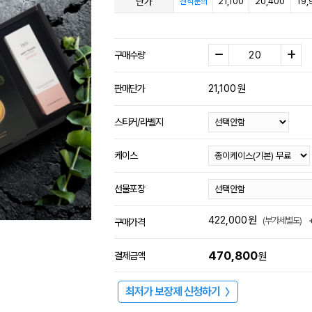
단가
21,100
20,400
19,
견적문의
구매수량
21,100
원
판매단가
스티커/라벨지
케이스
선물포장
422,000
원
(부가세별도)
구매가격
470,800
결제금액
원
최저가 보장제 신청하기
〉