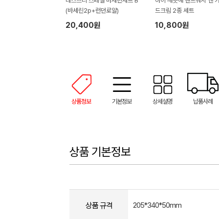
레스쁘리 스페셜 바세린세트 B
아이 깨끗해 핸드워시 앤 
(바세린2p+런던로얄)
드크림 2종 세트
20,400원
10,800원
상품정보
기본정보
상세설명
납품사례
상품 기본정보
상품 규격
205*340*50mm