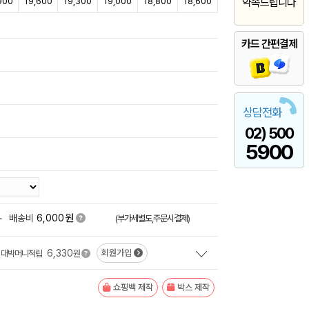
900
19,600
19,300
19,000
18,800
18,600
약속드립니다
카드 간편결제
상담전화
02) 500
5900
원
+
배송비
6,000
(부가세별도,주문시결제)
6,330
회원가입
대박머니적립
원
쇼핑백 제작
박스 제작