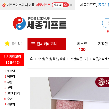
×
세종기프트,
공공기
기프트인포
의 새 이름!
세종기프트
자세히
베스트
기획전
전체 카테고리
즐겨찾기
100
인기카테고리
홈
수건/우산/욕실/생활
수건/타올
타올/기타세
TOP 10
1
에코백
2
텀블러
3
우산
4
부채
5
보조배터리
6
수건
7
선풍기