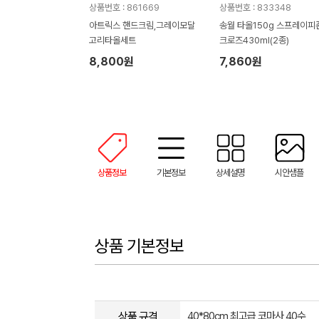
상품번호 : 861669
상품번호 : 833348
아트릭스 핸드크림,그레이모달
송월 타올150g 스프레이피
고리타올세트
크로즈430ml(2종)
8,800원
7,860원
상품정보
기본정보
상세설명
시안샘플
상품 기본정보
상품 규격
40*80cm 최고급 코마사 40수