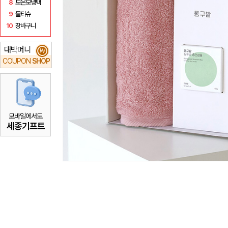
8
보온보냉백
9
물티슈
10
장바구니
대박머니
₩
COUPON
SHOP
모바일에서도
세종기프트