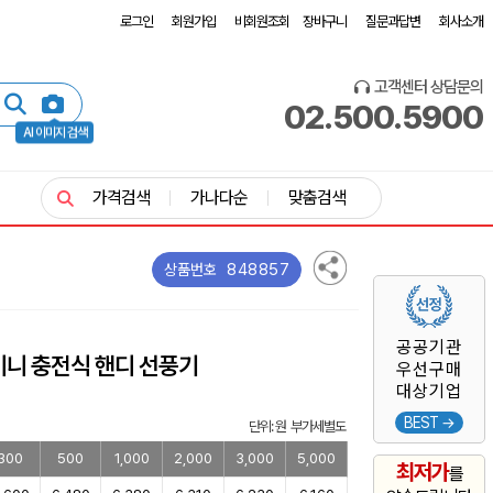
로그인
회원가입
비회원조회
장바구니
질문과답변
회사소개
고객센터 상담문의
02.500.5900
AI 이미지 검색
가격검색
가나다순
맞춤검색
848857
상품번호
공공기관
미니 충전식 핸디 선풍기
우선구매
대상기업
BEST →
단위: 원 부가세별도
300
500
1,000
2,000
3,000
5,000
최저가
를