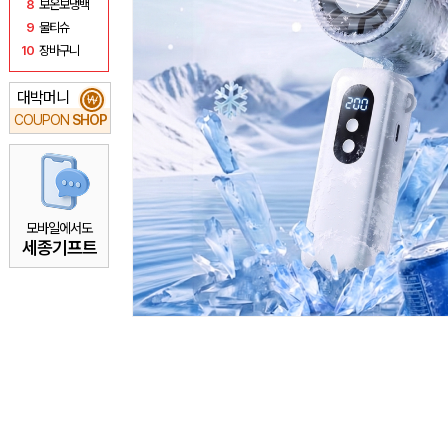
8
보온보냉백
9
물티슈
10
장바구니
대박머니
₩
COUPON
SHOP
모바일에서도
세종기프트