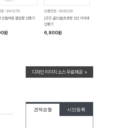
호 : 841078
상품번호 : 859228
 산들바람 클립형 선풍기
[굿즈 골드넬]초경량 3단 거치대
6
선풍기
00원
6,800원
디자인 이미지 소스 무료제공 >
견적요청
시안등록