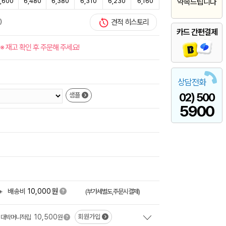
,600
6,480
6,380
6,310
6,230
6,160
약속드립니다
)
견적 히스토리
카드 간편결제
※ 재고 확인 후 주문해 주세요!
상담전화
02) 500
샘플
5900
원
+
배송비
10,000
(부가세별도,주문시결제)
10,500
회원가입
대박머니적립
원