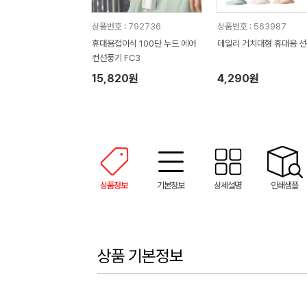
상품번호 : 792736
상품번호 : 563987
휴대용접이식 100단 누드 에어
데일리 거치대형 휴대용 
컨선풍기 FC3
15,820원
4,290원
상품정보
기본정보
상세설명
인쇄샘플
상품 기본정보