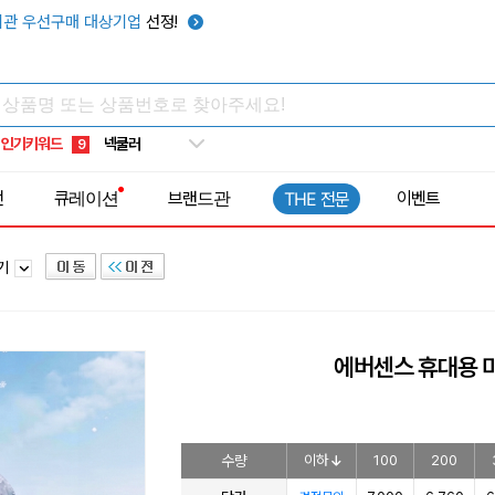
키캡
5
관 우선구매 대상기업
선정!
우산
6
텀블러
7
쿨토시
8
인기키워드
넥쿨러
9
타포린가방
10
전
큐레이션
브랜드관
이벤트
THE 전문
선풍기
1
풍기
에버센스 휴대용 
수량
이하
100
200