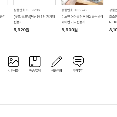
상품번호 : 859236
상품번호 : 839749
상품번
선풍기
[굿즈 골드넬]탁상용 3단 거치대
이노젠 아이쿨러 에어2 급속냉각
초소형
선풍기
에어컨 미니선풍기
N61
5,920원
8,900원
8,1
시안샘플
배송/결제
상품문의
구매후기