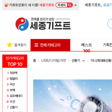
×
세종기프트,
공공기
기프트인포
의 새 이름!
세종기프트
자세히
베스트
기획
전체 카테고리
즐겨찾기
100
인기카테고리
홈
USB/디지털/가전
선풍기
미니/휴대용선
TOP 10
1
에코백
2
텀블러
3
우산
4
부채
5
보조배터리
6
수건
7
선풍기