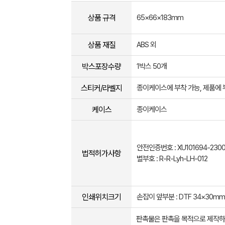
상품 규격
65×66×183mm
상품 재질
ABS 외
박스포장수량
1박스 50개
스티커/라벨지
종이케이스에 부착 가능, 제품에 
케이스
종이케이스
안전인증번호 : XU101694-230
법적허가사항
별부호 : R-R-Lyh-LH-012
인쇄위치크기
손잡이 앞부분 : DTF 34×30mm
판촉물은 판촉을 목적으로 제작하