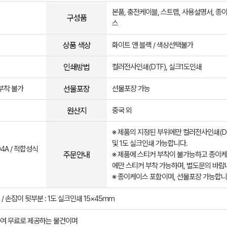
본품, 충전케이블, 스트랩, 사용설명서, 종
구성품
스
상품 색상
화이트 앤 블랙 / 색상선택불가
인쇄방법
컬러전사인쇄(DTF), 실크1도인쇄
선물포장
부착 불가
선물포장 가능
원산지
중국 외
※ 제품의 지정된 부위에만 컬러전사인쇄(D
및 1도 실크인쇄 가능합니다.
04A / 적합성식
주문안내
※ 제품에 스티커 부착이 불가능하고 종이
에만 스티커 부착 가능하며, 별도문의 바랍
※ 종이케이스 포함이며, 선물포장 가능합니
 / 손잡이 뒷부분 : 1도 실크인쇄 15×45mm
여 무료로 제공하는 물건이며