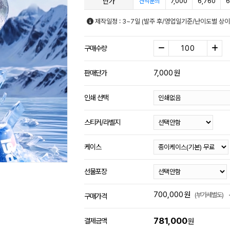
단가
7,000
6,760
6
견적문의
제작일정 : 3~7일 (발주 후/영업일기준/난이도별 상이
구매수량
7,000
원
판매단가
인쇄 선택
스티커/라벨지
케이스
선물포장
700,000
원
(부가세별도)
구매가격
781,000
결제금액
원