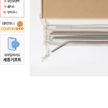
8
보온보냉백
9
물티슈
10
장바구니
대박머니
₩
COUPON
SHOP
모바일에서도
세종기프트