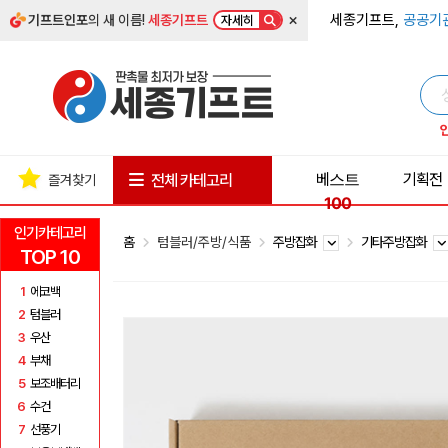
×
세종기프트,
공공기
기프트인포
의 새 이름!
세종기프트
자세히
베스트
기획전
전체 카테고리
즐겨찾기
100
인기카테고리
홈
텀블러/주방/식품
주방잡화
기타주방잡화
TOP 10
1
에코백
2
텀블러
3
우산
4
부채
5
보조배터리
6
수건
7
선풍기