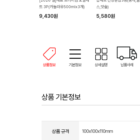
[2026 설]해표 프리미엄 오일세
탑셰프 간장혼합3종(홍게,
트 3P(카놀라유500mlx3개)
스,맛술)
9,430원
5,580원
상품정보
기본정보
상세설명
납품사례
상품 기본정보
상품 규격
100x100x110mm