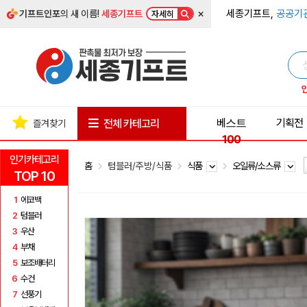
×
세종기프트,
공공기
기프트인포
의 새 이름!
세종기프트
자세히
베스트
기획전
전체 카테고리
즐겨찾기
100
인기카테고리
홈
텀블러/주방/식품
식품
오일류/소스류
TOP 10
1
에코백
2
텀블러
3
우산
4
부채
5
보조배터리
6
수건
7
선풍기