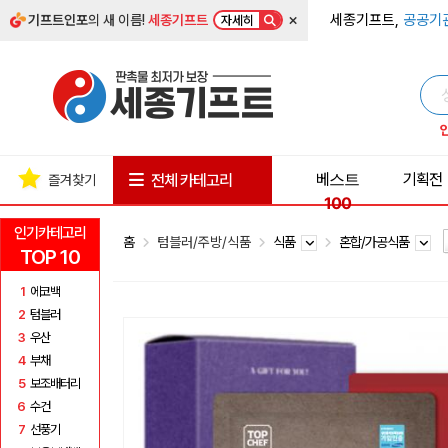
×
세종기프트,
공공기
기프트인포
의 새 이름!
세종기프트
자세히
베스트
기획전
전체 카테고리
즐겨찾기
100
인기카테고리
홈
텀블러/주방/식품
식품
혼합/가공식품
TOP 10
1
에코백
2
텀블러
3
우산
4
부채
5
보조배터리
6
수건
7
선풍기