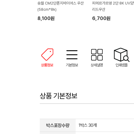
송월 CM2단폰지바이어스 우산
피에르가르뎅 2단 8K UV
(58cm*8k)
리드우산
8,100원
6,700원
상품정보
기본정보
상세설명
인쇄샘플
상품 기본정보
박스포장수량
1박스 30개