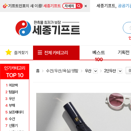
×
세종기프트,
공공기
기프트인포
의 새 이름!
세종기프트
자세히
베스트
기획전
전체 카테고리
즐겨찾기
100
인기카테고리
홈
수건/우산/욕실/생활
우산
2단우산
TOP 10
1
에코백
2
텀블러
3
우산
4
부채
5
보조배터리
6
수건
7
선풍기