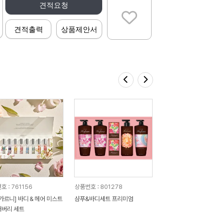
견적요청
견적출력
상품제안서
 : 761156
상품번호 : 801278
가르니] 바디＆헤어 미스트
샴푸&바디세트 프리미엄
버리 세트