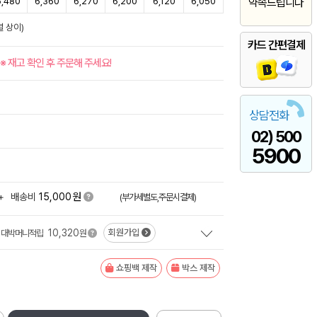
6,480
6,360
6,270
6,200
6,120
6,050
약속드립니다
별 상이)
카드 간편결제
※ 재고 확인 후 주문해 주세요!
상담전화
02) 500
5900
원
+
배송비
15,000
(부가세별도,주문시결제)
10,320
회원가입
대박머니적립
원
쇼핑백 제작
박스 제작