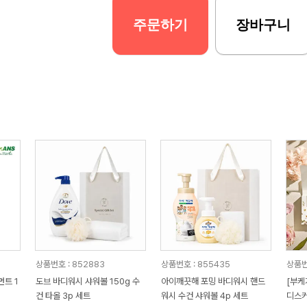
주문하기
장바구니
상품번호 : 852883
상품번호 : 855435
상품번호
트 1
도브 바디워시 샤워볼 150g 수
아이깨끗해 포밍 바디워시 핸드
[부케
건 타올 3p 세트
워시 수건 샤워볼 4p 세트
디스커