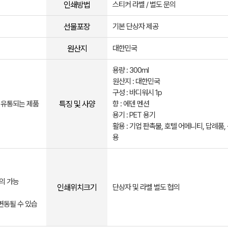
인쇄방법
스티커 라벨 / 별도 문의
선물포장
기본 단상자 제공
원산지
대한민국
용량 : 300ml
원산지 : 대한민국
구성 : 바디워시 1p
특징 및 사양
 유통되는 제품
향 : 에덴 멘션
용기 : PET 용기
활용 : 기업 판촉물, 호텔 어메니티, 답례품,
용
의 가능
인쇄위치크기
단상자 및 라벨 별도 협의
변동될 수 있습