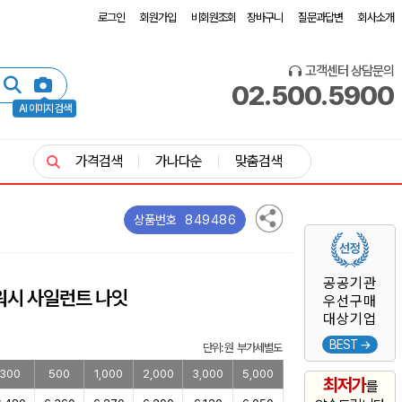
로그인
회원가입
비회원조회
장바구니
질문과답변
회사소개
고객센터 상담문의
02.500.5900
AI 이미지 검색
가격검색
가나다순
맞춤검색
849486
상품번호
공공기관
워시 사일런트 나잇
우선구매
대상기업
BEST →
단위: 원 부가세별도
300
500
1,000
2,000
3,000
5,000
최저가
를