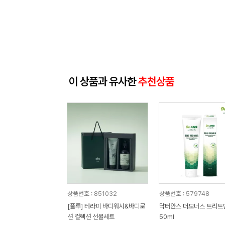
이 상품과 유사한
추천상품
상품번호 : 851032
상품번호 : 579748
[플루] 테라피 바디워시&바디로
닥터안스 더모너스 트리트먼
션 컬렉션 선물세트
50ml