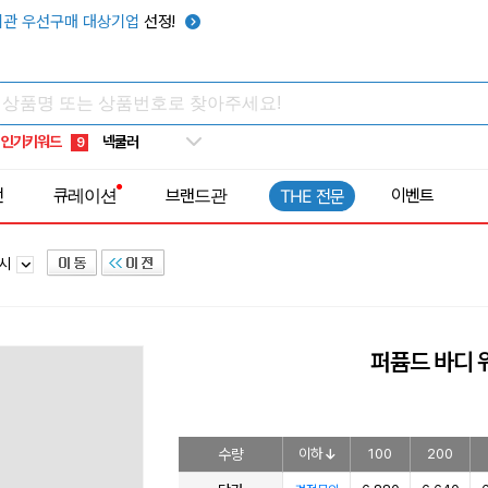
키캡
5
관 우선구매 대상기업
선정!
우산
6
텀블러
7
쿨토시
8
인기키워드
넥쿨러
9
타포린가방
10
전
큐레이션
브랜드관
이벤트
THE 전문
선풍기
1
워시
퍼퓸드 바디 
수량
이하
100
200