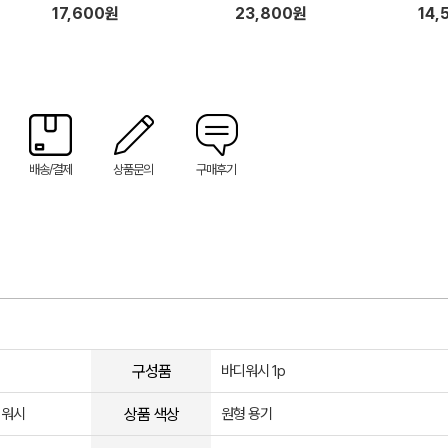
17,600원
23,800원
14,
배송/결제
상품문의
구매후기
구성품
바디워시 1p
상품 색상
디워시
원형 용기