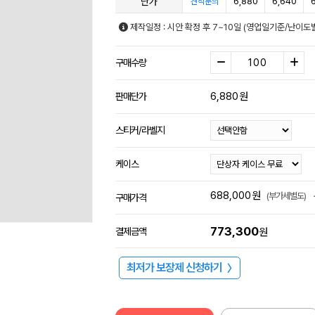
단가
6,880
6,640
견적문의
제작일정 : 시안 확정 후 7~10일 (영업일기준/난이도
구매수량
6,880
원
판매단가
스티커/라벨지
케이스
688,000
원
(부가세별도)
구매가격
773,300
결제금액
원
최저가 보장제 신청하기
〉