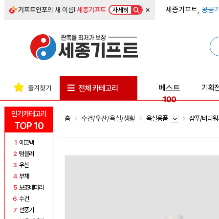
×
세종기프트,
공공기
기프트인포
의 새 이름!
세종기프트
자세히
베스트
기획
전체 카테고리
즐겨찾기
100
인기카테고리
홈
수건/우산/욕실/생활
욕실용품
샴푸/바디
TOP 10
1
에코백
2
텀블러
3
우산
4
부채
5
보조배터리
6
수건
7
선풍기