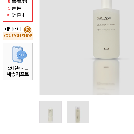
8
보온보냉백
9
물티슈
10
장바구니
대박머니
₩
COUPON
SHOP
모바일에서도
세종기프트