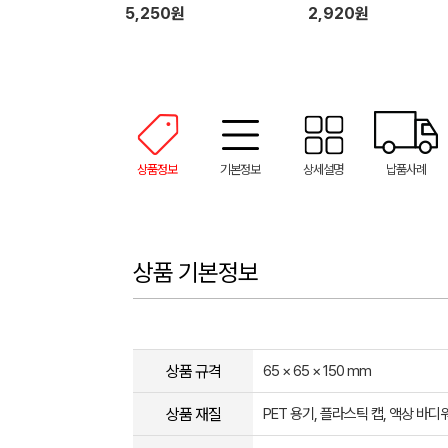
크림+유시몰 가글2매)
미용휴지)
5,250원
2,920원
상품정보
기본정보
상세설명
납품사례
상품 기본정보
상품 규격
65 × 65 × 150 mm
상품 재질
PET 용기, 플라스틱 캡, 액상 바디