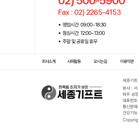
02) 500-5900
Fax : 02) 2265-4153
영업시간 09:00~18:30
점심시간 12:00~13:00
주말 및 공휴일 휴무
회사소개
사회활동
오시는길
이용약관
세종기프트
본사 : 
파주 공장
대표번호 :
통신판매신
건강기능식
Copyrig