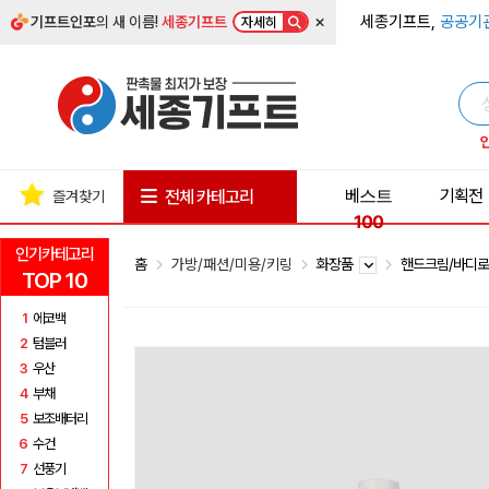
×
세종기프트,
공공기
기프트인포
의 새 이름!
세종기프트
자세히
베스트
기획전
전체 카테고리
즐겨찾기
100
인기카테고리
홈
가방/패션/미용/키링
화장품
핸드크림/바디
TOP 10
1
에코백
2
텀블러
3
우산
4
부채
5
보조배터리
6
수건
7
선풍기