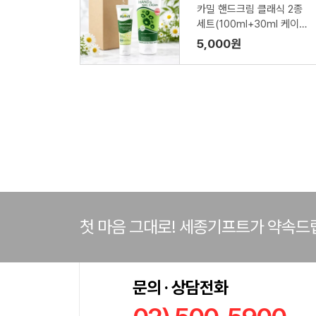
카밀 핸드크림 클래식 2종
세트(100ml+30ml 케이스
포함)
5,000원
첫 마음 그대로! 세종기프트가 약속드
문의 · 상담전화