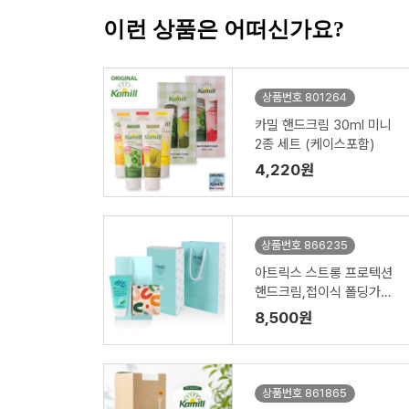
이런 상품은 어떠신가요?
상품번호 801264
카밀 핸드크림 30ml 미니
2종 세트 (케이스포함)
4,220원
상품번호 866235
아트릭스 스트롱 프로텍션
핸드크림,접이식 폴딩가방
세트
8,500원
상품번호 861865