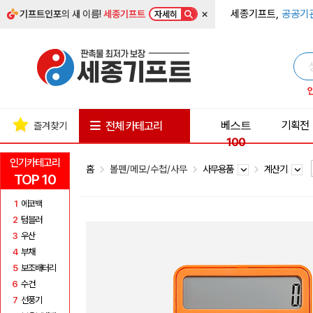
×
세종기프트,
공공기
기프트인포
의 새 이름!
세종기프트
자세히
베스트
기획전
전체 카테고리
즐겨찾기
100
인기카테고리
홈
볼펜/메모/수첩/사무
사무용품
계산기
TOP 10
1
에코백
2
텀블러
3
우산
4
부채
5
보조배터리
6
수건
7
선풍기