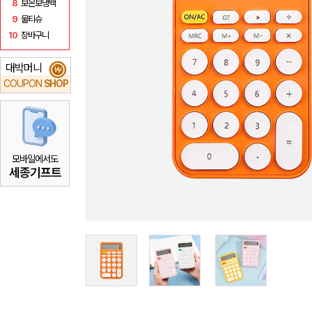
8
보온보냉백
9
물티슈
10
장바구니
대박머니
₩
COUPON
SHOP
모바일에서도
세종기프트