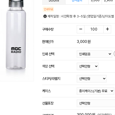
500ml
3,000
2,900
견적문의
인쇄무료
제작일정 : 시안확정 후 3~5일 (영업일기준/난이도별 
구매수량
3,000
원
판매단가
인쇄 선택
색상 선택
스티커/라벨지
케이스
선물포장
300,000
원
(부가세별도)