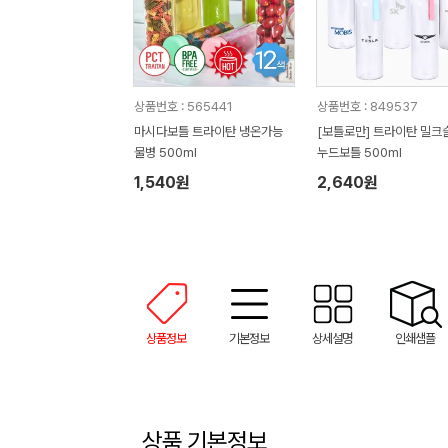
상품번호 : 565441
상품번호 : 849537
마시다보틀 트라이탄 냉온가능
[보틀로만] 트라이탄 밀크
물병 500ml
누드보틀 500ml
1,540원
2,640원
상품정보
기본정보
상세설명
인쇄샘플
상품 기본정보