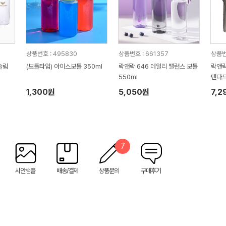
상품번호 : 495830
상품번호 : 661357
상품번
슬림
(보틀타임) 아이스보틀 350ml
락앤락 646 데일리 밸런스 보틀
락앤락_943 
550ml
탠다드
1,300원
5,050원
7,2
7
시안샘플
배송/결제
상품문의
구매후기