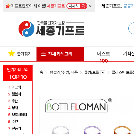
×
세종기프트,
공공기
기프트인포
의 새 이름!
세종기프트
자세히
베스트
기획
전체 카테고리
즐겨찾기
100
인기카테고리
홈
텀블러/주방/식품
물병/보틀
플라스틱 보
TOP 10
1
에코백
2
텀블러
3
우산
4
부채
5
보조배터리
6
수건
7
선풍기