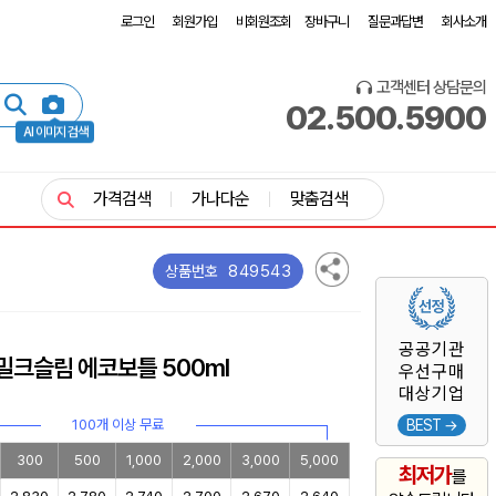
로그인
회원가입
비회원조회
장바구니
질문과답변
회사소개
고객센터 상담문의
02.500.5900
AI 이미지 검색
가격검색
가나다순
맞춤검색
849543
상품번호
공공기관
밀크슬림 에코보틀 500ml
우선구매
대상기업
100개 이상 무료
BEST →
300
500
1,000
2,000
3,000
5,000
최저가
를