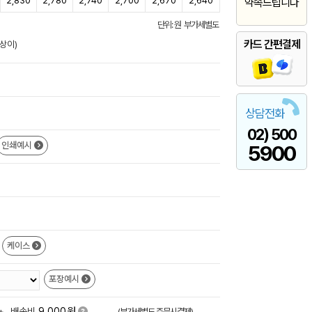
2,830
2,780
2,740
2,700
2,670
2,640
약속드립니다
단위: 원 부가세별도
카드 간편결제
상이)
상담전화
02) 500
인쇄예시
5900
케이스
포장예시
원
+
배송비
9,000
(부가세별도,주문시결제)