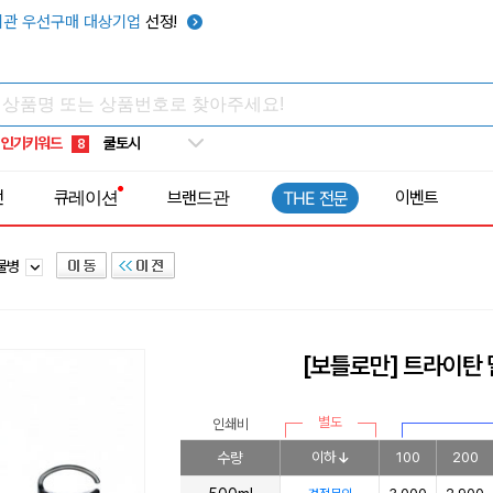
키캡
5
관 우선구매 대상기업
선정!
우산
6
텀블러
7
쿨토시
8
인기키워드
넥쿨러
9
타포린가방
10
전
큐레이션
브랜드관
이벤트
THE 전문
선풍기
1
틀물병
[보틀로만] 트라이탄 
별도
인쇄비
수량
이하
100
200