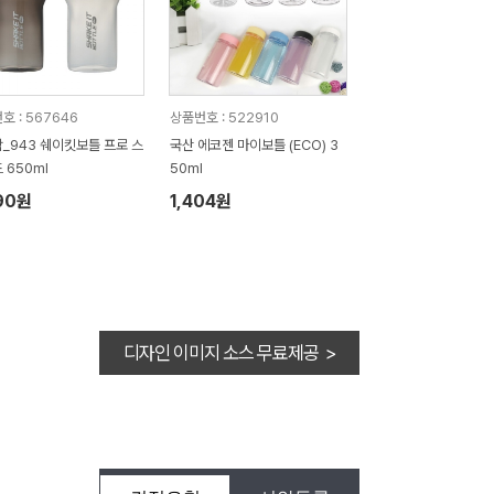
호 : 567646
상품번호 : 522910
쉐이킷보틀 프로 스
국산 에코젠 마이보틀 (ECO) 3
 650ml
50ml
90원
1,404원
디자인 이미지 소스 무료제공 >