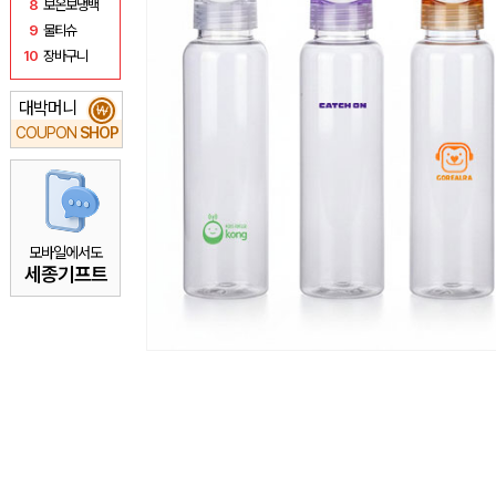
8
보온보냉백
9
물티슈
10
장바구니
대박머니
₩
COUPON
SHOP
모바일에서도
세종기프트