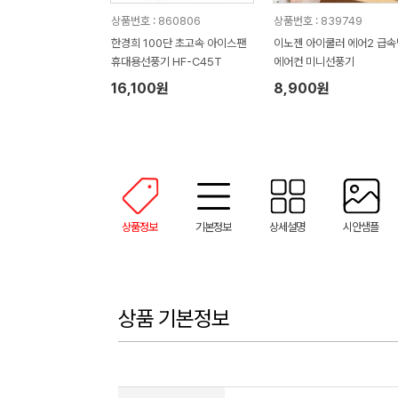
상품번호 : 860806
상품번호 : 839749
한경희 100단 초고속 아이스팬
이노젠 아이쿨러 에어2 급
휴대용선풍기 HF-C45T
에어컨 미니선풍기
16,100원
8,900원
상품정보
기본정보
상세설명
시안샘플
상품 기본정보