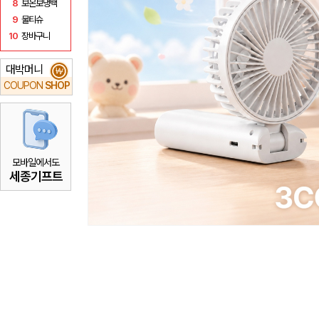
8
보온보냉백
9
물티슈
10
장바구니
대박머니
₩
COUPON
SHOP
모바일에서도
세종기프트