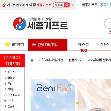
×
세종기프트,
공공기
기프트인포
의 새 이름!
세종기프트
자세히
베스트
기획전
전체 카테고리
즐겨찾기
100
인기카테고리
홈
USB/디지털/가전
선풍기
미니/휴대용선풍
TOP 10
1
에코백
2
텀블러
3
우산
4
부채
5
보조배터리
6
수건
7
선풍기