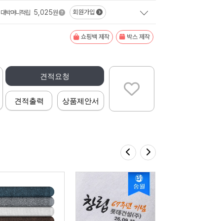
5,025
회원가입
대박머니적립
원
쇼핑백 제작
박스 제작
견적요청
견적출력
상품제안서