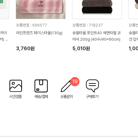
상품번호 : 696577
상품번호 : 718237
상품번
(카이
라인프렌즈 페이스타올(130g)
송월타올 포인트40 세면타월 코
송월타
커) 감
마사 200g (40수/40*90cm)
건 답
3,760원
5,010원
1,0
19
시안샘플
배송/결제
상품문의
구매후기