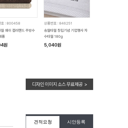
호 : 800458
상품번호 : 846251
월 애쉬 컬러핸드 주방수
송월타월 창립기념 기업행사 자
례품
수타월 180g
04원
5,040원
디자인 이미지 소스 무료제공 >
견적요청
시안등록