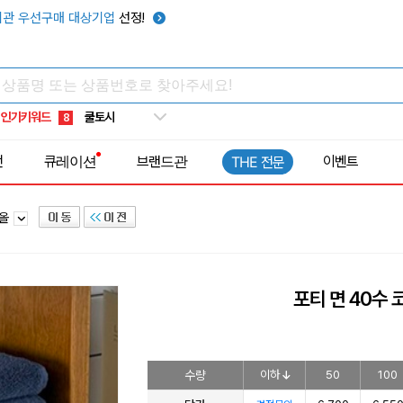
키캡
5
관 우선구매 대상기업
선정!
우산
6
텀블러
7
쿨토시
8
인기키워드
넥쿨러
9
타포린가방
10
전
큐레이션
브랜드관
이벤트
THE 전문
선풍기
1
타올
포티 면 40수 코
수량
이하
50
100