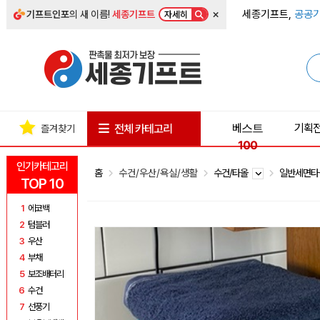
×
세종기프트,
공공기
기프트인포
의 새 이름!
세종기프트
자세히
베스트
기획
전체 카테고리
즐겨찾기
100
인기카테고리
홈
수건/우산/욕실/생활
수건/타올
일반세면
TOP 10
1
에코백
2
텀블러
3
우산
4
부채
5
보조배터리
6
수건
7
선풍기