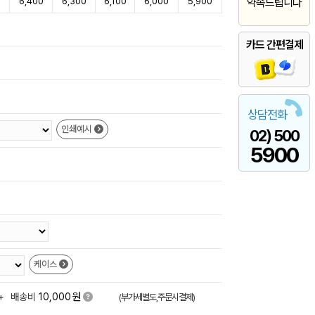
0
6,400
6,300
6,100
6,000
5,900
약속드립니다
카드 간편결제
상담전화
인쇄예시
02) 500
5900
케이스
원
+
배송비
10,000
(부가세별도,주문시결제)