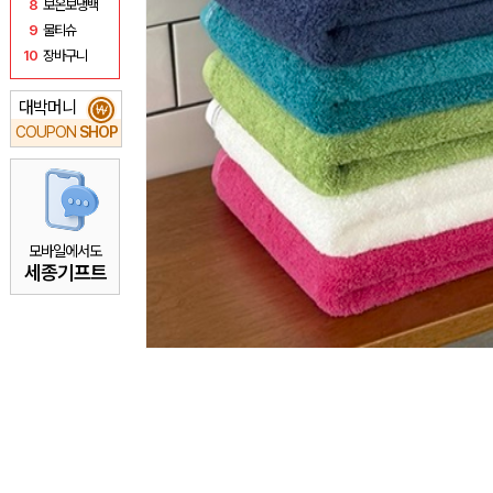
8
보온보냉백
9
물티슈
10
장바구니
대박머니
₩
COUPON
SHOP
모바일에서도
세종기프트