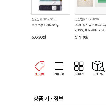
상품번호 : 854025
상품번호 : 825899
송월 뱀부 에센셜40 1p
송월타올 땡큐 기프트세트
저160g1매+케이스+스티
사 답례품
5,630원
5,410원
상품정보
기본정보
상세설명
인쇄샘플
상품 기본정보