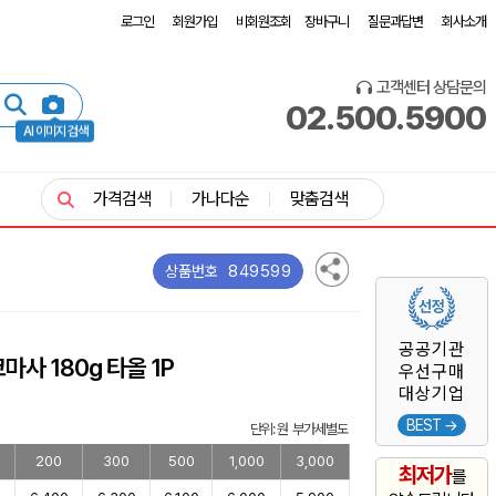
로그인
회원가입
비회원조회
장바구니
질문과답변
회사소개
고객센터 상담문의
02.500.5900
AI 이미지 검색
가격검색
가나다순
맞춤검색
849599
상품번호
공공기관
마사 180g 타올 1P
우선구매
대상기업
BEST →
단위: 원 부가세별도
200
300
500
1,000
3,000
최저가
를