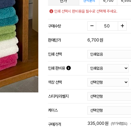
단가
6,700
6,55
견적문의
인쇄 선택시 판비용을 필수로 선택해 주세요.
구매수량
6,700
원
판매단가
인쇄 선택
인쇄 판비용
색상 선택
스티커/라벨지
케이스
335,000
원
(부가세별도)
구매가격