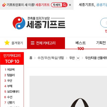
×
세종기프트,
공공기
기프트인포
의 새 이름!
세종기프트
자세히
베스트
기획전
전체 카테고리
즐겨찾기
100
인기카테고리
홈
수건/우산/욕실/생활
우산
우산/타올 선물세
TOP 10
1
에코백
2
텀블러
3
우산
4
부채
5
보조배터리
6
수건
7
선풍기