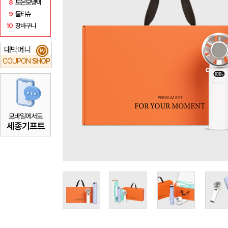
8
보온보냉백
9
물티슈
10
장바구니
대박머니
₩
COUPON
SHOP
모바일에서도
세종기프트