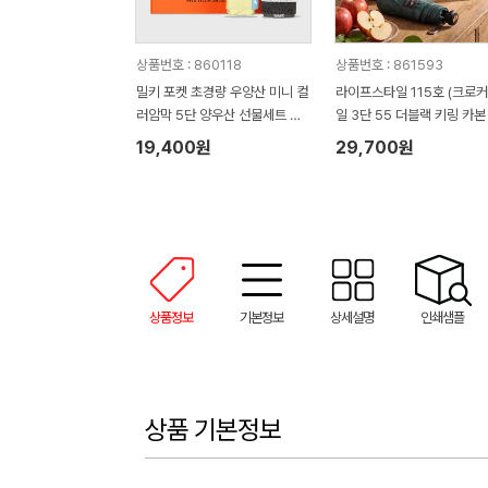
상품번호 : 860118
상품번호 : 861593
밀키 포켓 초경량 우양산 미니 컬
라이프스타일 115호 (크로
러암막 5단 양우산 선물세트 답
일 3단 55 더블랙 키링 카본
례품+무한타올세트 그레이 모달
림 암막 양우산 VIP+쿨링선
19,400원
29,700원
180g 수건세트
기)
상품정보
기본정보
상세설명
인쇄샘플
상품 기본정보