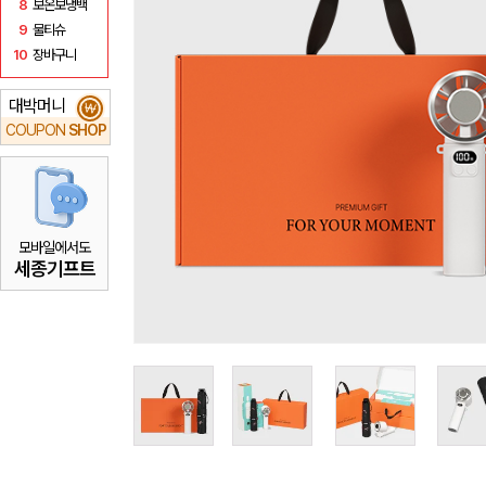
8
보온보냉백
9
물티슈
10
장바구니
대박머니
₩
COUPON
SHOP
모바일에서도
세종기프트