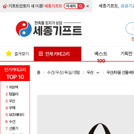
×
세종기프트,
공공기
기프트인포
의 새 이름!
세종기프트
자세히
베스트
기획전
전체 카테고리
즐겨찾기
100
인기카테고리
홈
수건/우산/욕실/생활
우산
우산/타올 선물세
TOP 10
1
에코백
2
텀블러
3
우산
4
부채
5
보조배터리
6
수건
7
선풍기