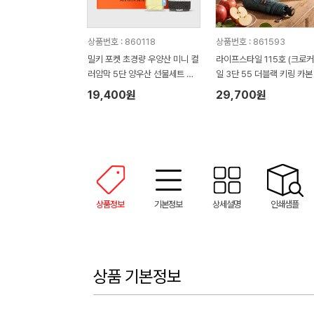
상품번호 : 860118
상품번호 : 861593
밀키 포켓 초경량 우양산 미니 컬
라이프스타일 115호 (크로
러암막 5단 양우산 선물세트 답
일 3단 55 더블랙 키링 카본
례품+무한타올세트 그레이 모달
림 암막 양우산 VIP+쿨링선
19,400원
29,700원
180g 수건세트
기)
상품정보
기본정보
상세설명
인쇄샘플
상품 기본정보