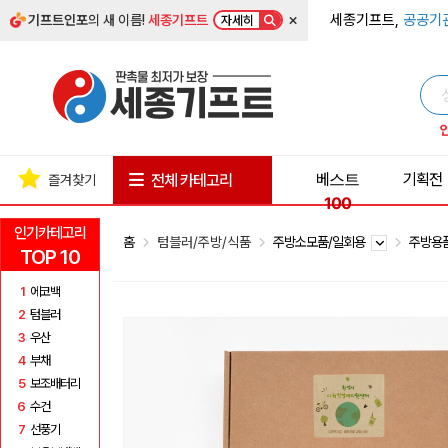
×
세종기프트,
공공기
기프트인포
의 새 이름!
세종기프트
자세히
베스트
기획전
전체 카테고리
즐겨찾기
100
인기카테고리
홈
텀블러/주방/식품
주방소모품/일회용
주방용
TOP 10
1
에코백
2
텀블러
3
우산
4
부채
5
보조배터리
6
수건
7
선풍기