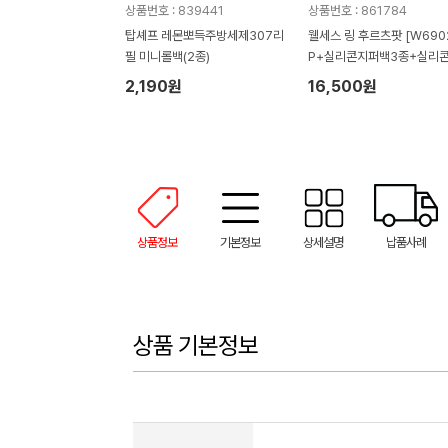
상품번호 : 839441
상품번호 : 861784
탑셰프 레몬뽀득주방세제307리
웰세스 링 후르츠팟 [W6902
필 미니롤백(2종)
P+실리콘지퍼백3종+실리콘
러시 설거지 수세미 일체형 
2,190원
16,500원
장갑 1P 세트
상품정보
기본정보
상세설명
납품사례
상품 기본정보