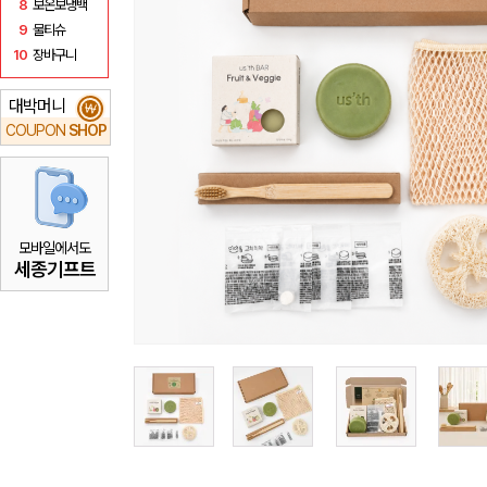
8
보온보냉백
9
물티슈
10
장바구니
대박머니
₩
COUPON
SHOP
모바일에서도
세종기프트