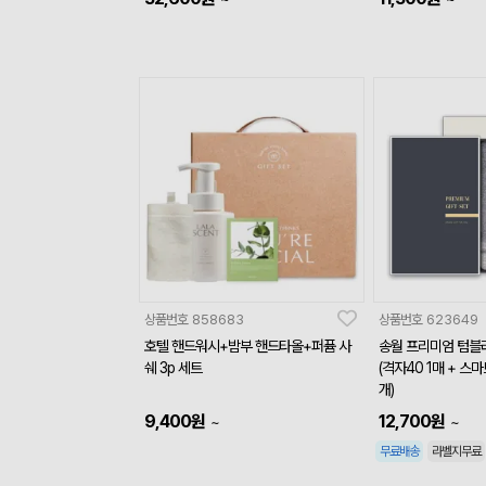
상품번호
858683
상품번호
623649
호텔 핸드워시+밤부 핸드타올+퍼퓸 사
송월 프리미엄 텀블
쉐 3p 세트
(격자40 1매 + 스마
개)
9,400
원
12,700
원
~
~
무료배송
라벨지무료