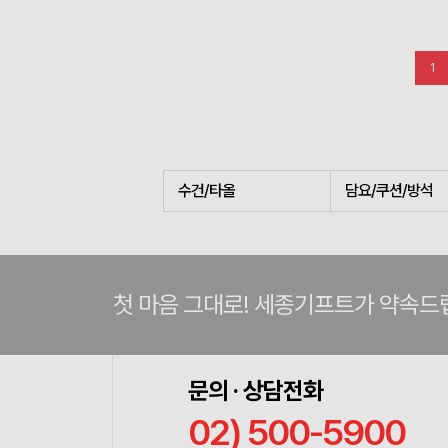
1
수건/타올
담요/쿠션/방석
첫 마음 그대로! 세종기프트가 약속드
문의 · 상담전화
02) 500-5900