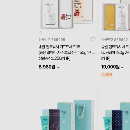
상품번호
865095
상품번호
865692
송월 핸드워시 기프트세트 18
송월 핸드워시 세트 3
(붉은 말이야 자수 호텔수건 150g 1P +
(컬러웨이 180g 2
생활공작소250ml 1P)
ml 1P)
8,980
원
19,000
원
~
~
인쇄무료