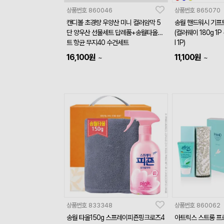
상품번호
860046
상품번호
865070
캔디볼 초경량 우양산 미니 컬러암막 5
송월 핸드워시 기프트
단 양우산 선물세트 답례품+송월타올세
(컬러웨이 180g 1
트 항균 무지40 수건세트
l 1P)
16,100
원
11,100
원
~
~
상품번호
833348
상품번호
860062
송월 타올150g 스프레이피죤핑크로즈4
아트릭스 스트롱 프