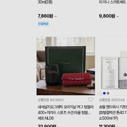
30ml(2종)
띠 미니 스카프세트
7,860
원
9,800
원
~
~
무료배송
상품번호
863860
상품번호
865546
내셔널지오그래픽 오리지날 머그 텀블러
송월 핸드워시 기프
400+자가드 스포츠 수건 타올 텀블러
(호텔컬렉션 톤40 1
세트 NL06
소500ml 1P)
32,600
원
11,300
원
~
~