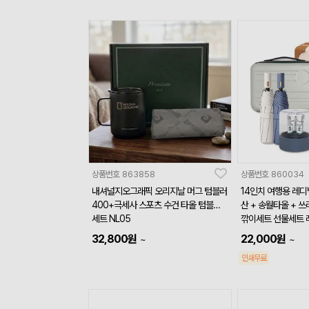
상품번호
863858
상품번호
860034
내셔널지오그래픽 오리지날 머그 텀블러
14인치 여행용 레디백
400+극세사 스포츠 수건 타올 텀블러
산 + 송월타올 + 쓰
세트 NL05
깎이세트 선물세트 
32,800
원
22,000
원
~
~
인쇄무료