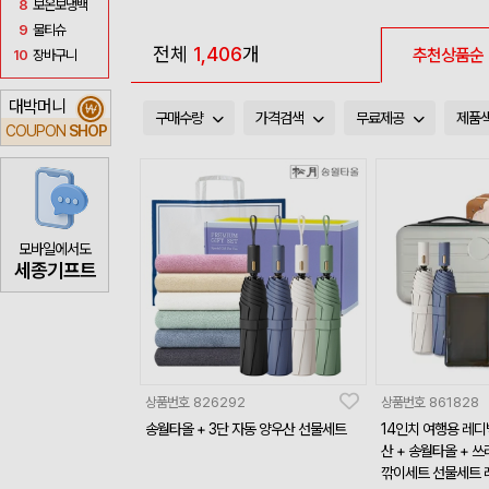
8
보온보냉백
9
물티슈
전체
1,406
개
추천상품순
10
장바구니
대박머니
₩
구매수량
가격검색
무료제공
제품
COUPON
SHOP
모바일에서도
세종기프트
상품번호
826292
상품번호
861828
송월타올 + 3단 자동 양우산 선물세트
14인치 여행용 레디백
산 + 송월타올 + 쓰
깎이세트 선물세트 