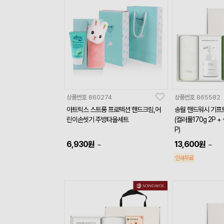
상품번호
860274
상품번호
865582
아트릭스 스트롱 프로텍션 핸드크림,어
송월 핸드워시 기프트
린이손씻기 주방타올세트
(컬러풀170g 2P +
P)
6,930
원
13,600
원
~
~
인쇄무료