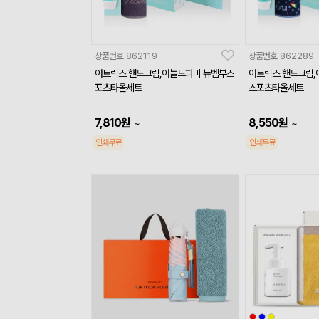
상품번호
862119
상품번호
862289
아트릭스 핸드크림,아놀드파마 뉴벰부스
아트릭스 핸드크림,
포츠타올세트
스포츠타올세트
7,810
원
8,550
원
~
~
인쇄무료
인쇄무료