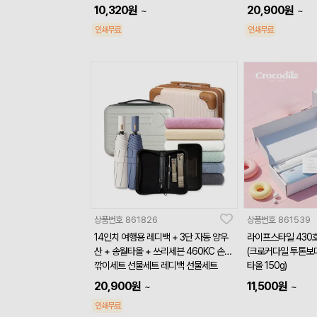
10,320
원
20,900
원
~
~
인쇄무료
인쇄무료
상품번호
861826
상품번호
861539
14인치 여행용 레디백 + 3단 자동 양우
라이프스타일 430
산 + 송월타올 + 쓰리세븐 460KC 손톱
(크로커다일 투톤보다
깎이세트 선물세트 레디백 선물세트
타올 150g)
20,900
원
11,500
원
~
~
인쇄무료