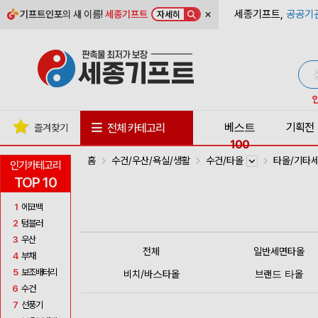
×
세종기프트,
공공기
기프트인포
의 새 이름!
세종기프트
자세히
베스트
기획전
전체 카테고리
즐겨찾기
100
홈
수건/우산/욕실/생활
수건/타올
타올/기타
인기카테고리
TOP 10
1
에코백
2
텀블러
3
우산
전체
일반세면타올
4
부채
5
보조배터리
비치/바스타올
브랜드 타올
6
수건
7
선풍기