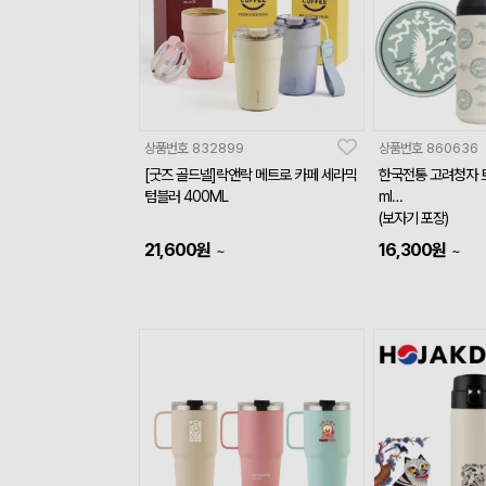
상품번호
832899
상품번호
860636
[굿즈 골드넬]락앤락 메트로 카페 세라믹
한국전통 고려청자 트
텀블러 400ML
ml
(보자기 포장)
21,600
원
16,300
원
~
~