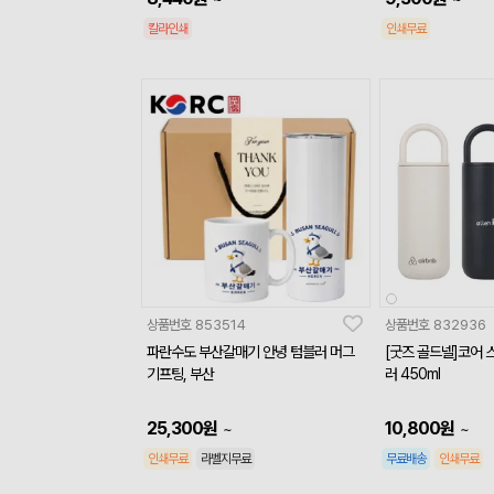
칼라인쇄
인쇄무료
상품번호
853514
상품번호
832936
파란수도 부산갈매기 안녕 텀블러 머그
[굿즈 골드넬]코어 
기프팅, 부산
러 450ml
25,300
원
10,800
원
~
~
인쇄무료
라벨지무료
무료배송
인쇄무료