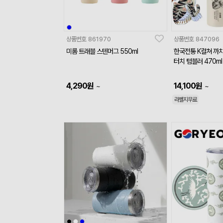
상품번호
861970
상품번호
847096
미롬 트래블 스텐머그 550ml
한국전통 K컬쳐 까
터치 텀블러 470m
4,290
원
14,100
원
~
~
라벨지무료