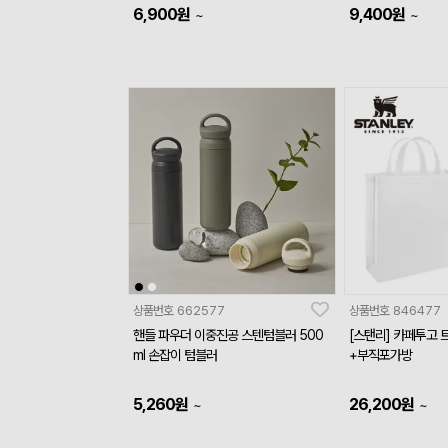
6,900
원
9,400
원
~
~
상품번호
662577
상품번호
846477
핸들 파우더 이중진공 스텐텀블러 500
[스탠리] 카페투고 트래블머그 236ml
ml 손잡이 텀블러
+부직포가방
5,260
원
26,200
원
~
~