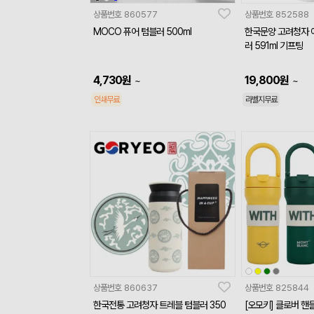
상품번호
860577
상품번호
852588
MOCO 퓨어 텀블러 500ml
한국문양 고려청자 
러 591ml 기프팅
4,730
원
19,800
원
~
~
인쇄무료
라벨지무료
상품번호
860637
상품번호
825844
한국전통 고려청자 트레블 텀블러 350
[오모키] 클로버 핸들 