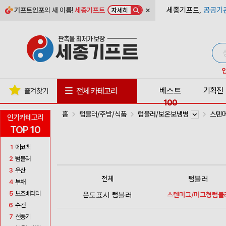
×
세종기프트,
공공기
기프트인포
의 새 이름!
세종기프트
자세히
베스트
기획전
전체 카테고리
즐겨찾기
100
홈
텀블러/주방/식품
텀블러/보온보냉병
스텐
인기카테고리
TOP 10
1
에코백
2
텀블러
3
우산
전체
텀블러
4
부채
5
보조배터리
온도표시 텀블러
스텐머그/머그형텀블
6
수건
7
선풍기