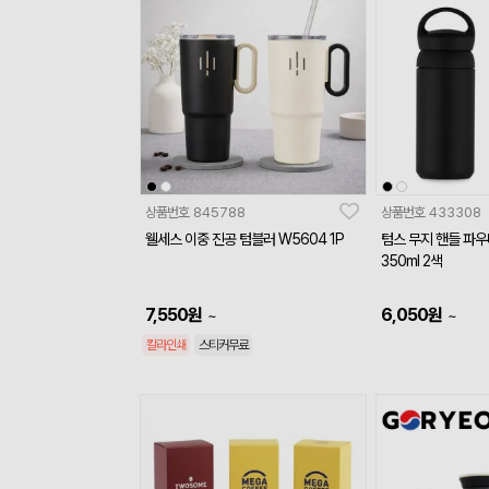
상품번호
845788
상품번호
433308
웰세스 이중 진공 텀블러 W5604 1P
텀스 무지 핸들 파
350ml 2색
7,550
원
6,050
원
~
~
칼라인쇄
스티커무료