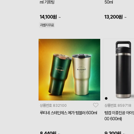
ml 기프팅
50ml
14,100
원
13,200
원
~
~
라벨지무료
상품번호
832100
상품번호
859718
루티네 스테인레스 메가 텀블러 600ml
텀컵 이중진공 아이언
00 600ml)
8,440
원
9,300
원
~
~