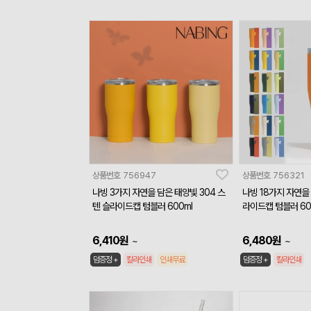
상품번호
756947
상품번호
756321
나빙 3가지 자연을 담은 태양빛 304 스
나빙 18가지 자연을 
텐 슬라이드캡 텀블러 600ml
라이드캡 텀블러 60
6,410
원
6,480
원
~
~
덤증정 +
칼라인쇄
인쇄무료
덤증정 +
칼라인쇄