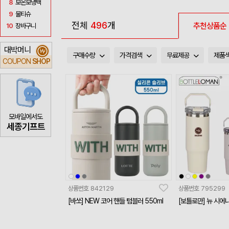
8
보온보냉백
9
물티슈
전체
496
개
추천상품순
10
장바구니
대박머니
₩
구매수량
가격검색
무료제공
제품
COUPON
SHOP
모바일에서도
세종기프트
상품번호
842129
상품번호
795299
[바쏘] NEW 코어 핸들 텀블러 550ml
[보틀로만] 뉴 시에나