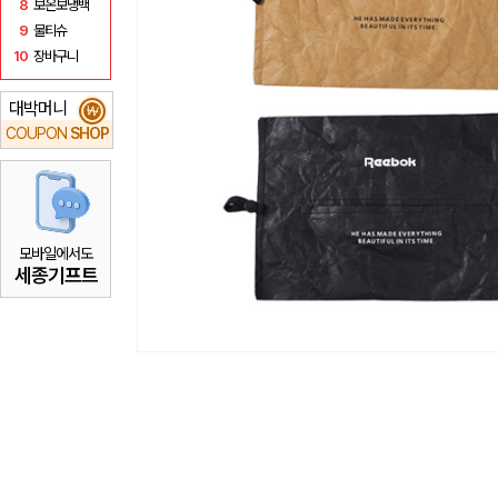
8
보온보냉백
9
물티슈
10
장바구니
대박머니
₩
COUPON
SHOP
모바일에서도
세종기프트