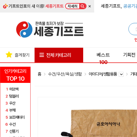
×
세종기프트,
공공기
기프트인포
의 새 이름!
세종기프트
자세히
베스트
기획전
전체 카테고리
즐겨찾기
100
인기카테고리
홈
수건/우산/욕실/생활
아이디어/생활용품
기타
TOP 10
1
에코백
2
텀블러
3
우산
4
부채
5
보조배터리
6
수건
7
선풍기