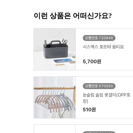
이런 상품은 어떠신가요?
상품번호 720846
시스맥스 포르타 옵티모
5,700원
상품번호 670560
논슬립 슬림 옷걸이(OPP포
장)
510원