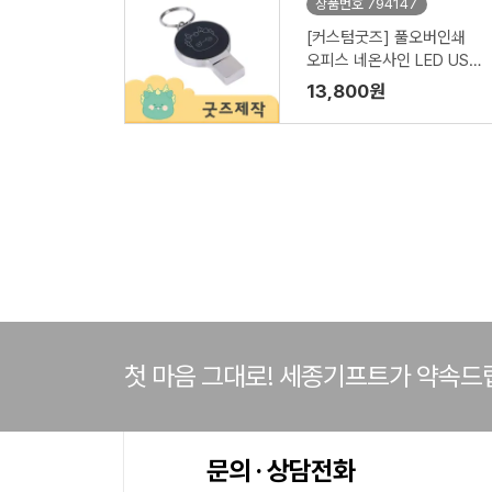
상품번호 794147
[커스텀굿즈] 풀오버인쇄
오피스 네온사인 LED USB
3.0 64G (박스제작가능)
13,800원
첫 마음 그대로! 세종기프트가 약속드
문의 · 상담전화