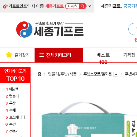
×
세종기프트,
공공기
기프트인포
의 새 이름!
세종기프트
자세히
베스트
기획전
전체 카테고리
즐겨찾기
100
인기카테고리
홈
텀블러/주방/식품
주방소모품/일회용
주방세
TOP 10
1
에코백
2
텀블러
3
우산
4
부채
5
보조배터리
6
수건
7
선풍기