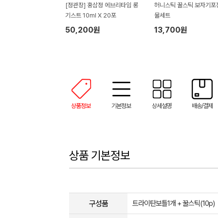
[정관장] 홍삼정 에브리타임 롱
허니스틱 꿀스틱 보자기포
기스트 10ml X 20포
물세트
50,200원
13,700원
상품정보
기본정보
상세설명
배송/결제
상품 기본정보
구성품
트라이탄보틀1개 + 꿀스틱(10p)