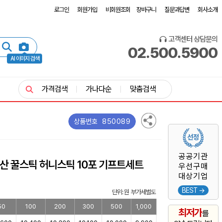
로그인
회원가입
비회원조회
장바구니
질문과답변
회사소개
고객센터 상담문의
02.500.5900
AI 이미지 검색
가격검색
가나다순
맞춤검색
850089
상품번호
공공기관
내산 꿀스틱 허니스틱 10포 기프트세트
우선구매
대상기업
BEST →
단위: 원 부가세별도
50
100
200
300
500
1,000
최저가
를