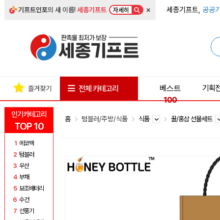
×
세종기프트,
공공기
기프트인포
의 새 이름!
세종기프트
자세히
베스트
기획
전체 카테고리
즐겨찾기
100
인기카테고리
홈
텀블러/주방/식품
식품
꿀/홍삼 선물세트
TOP 10
1
에코백
2
텀블러
3
우산
4
부채
5
보조배터리
6
수건
7
선풍기