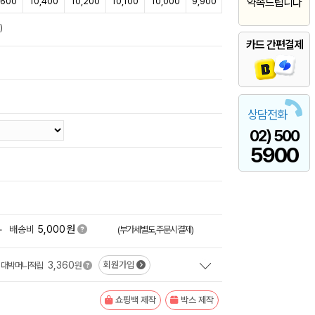
,600
10,400
10,200
10,100
10,000
9,900
약속드립니다
)
카드 간편결제
상담전화
02) 500
5900
원
+
배송비
5,000
(부가세별도,주문시결제)
3,360
회원가입
대박머니적립
원
쇼핑백 제작
박스 제작