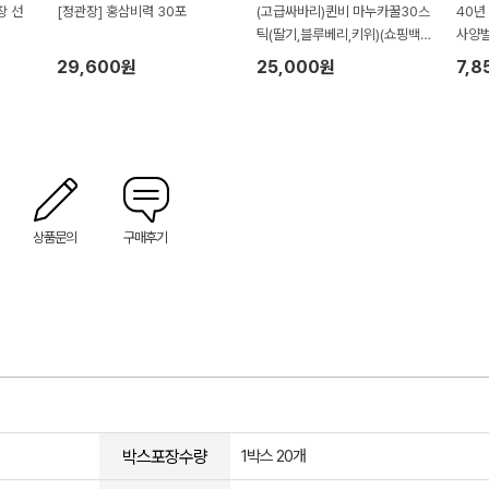
장 선
[정관장] 홍삼비력 30포
(고급싸바리)퀸비 마누카꿀30스
40년
틱(딸기,블루베리,키위)(쇼핑백
사양벌
포함)
29,600원
25,000원
7,8
상품문의
구매후기
박스포장수량
1박스 20개