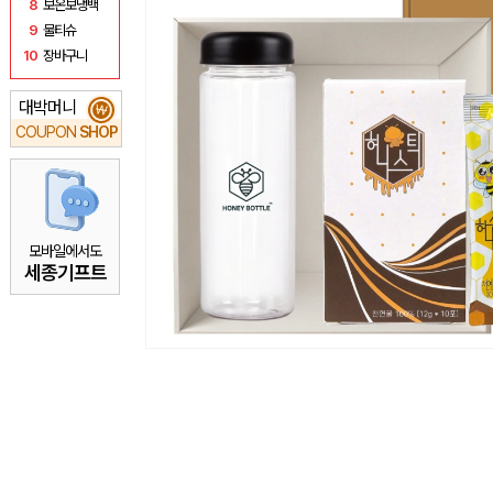
8
보온보냉백
9
물티슈
10
장바구니
대박머니
₩
COUPON
SHOP
모바일에서도
세종기프트