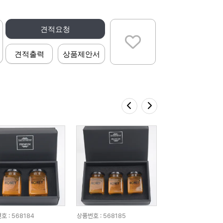
견적요청
견적출력
상품제안서
호 : 568184
상품번호 : 568185