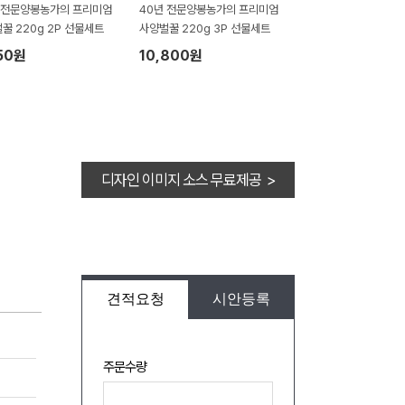
 전문양봉농가의 프리미엄
40년 전문양봉농가의 프리미엄
꿀 220g 2P 선물세트
사양벌꿀 220g 3P 선물세트
50원
10,800원
디자인 이미지 소스 무료제공 >
견적요청
시안등록
주문수량