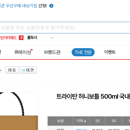
키캡
5
관 우선구매 대상기업
선정!
우산
6
텀블러
7
쿨토시
8
인기키워드
넥쿨러
9
타포린가방
10
전
큐레이션
브랜드관
이벤트
THE 전문
선풍기
1
트라이탄 허니보틀 500ml 국
수량
이하
20
30