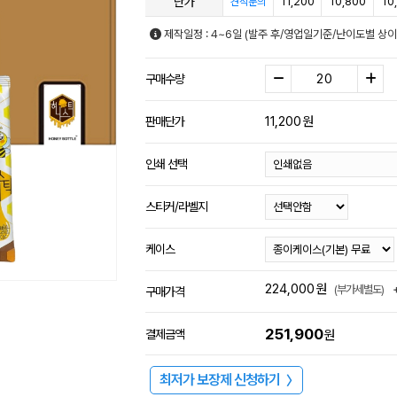
단가
11,200
10,800
10
견적문의
제작일정 : 4~6일 (발주 후/영업일기준/난이도별 상이
구매수량
11,200
원
판매단가
인쇄 선택
스티커/라벨지
케이스
224,000
원
(부가세별도)
구매가격
251,900
결제금액
원
최저가 보장제 신청하기
〉