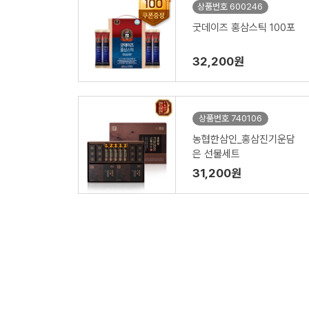
상품번호 600246
굿데이즈 홍삼스틱 100포
32,200원
상품번호 740106
농협한삼인_홍삼진기운담
은 선물세트
31,200원