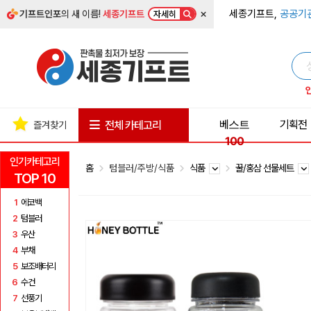
×
세종기프트,
공공기
기프트인포
의 새 이름!
세종기프트
자세히
베스트
기획전
전체 카테고리
즐겨찾기
100
인기카테고리
홈
텀블러/주방/식품
식품
꿀/홍삼 선물세트
TOP 10
1
에코백
2
텀블러
3
우산
4
부채
5
보조배터리
6
수건
7
선풍기