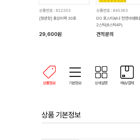
상품번호 : 822203
상품번호 : 845363
[정관장] 홍삼비력 30포
DO 포스티보나 천연야생화꿀
2스틱(8스틱4P)
29,600원
견적문의
상품정보
기본정보
상세설명
배송/결제
상품 기본정보