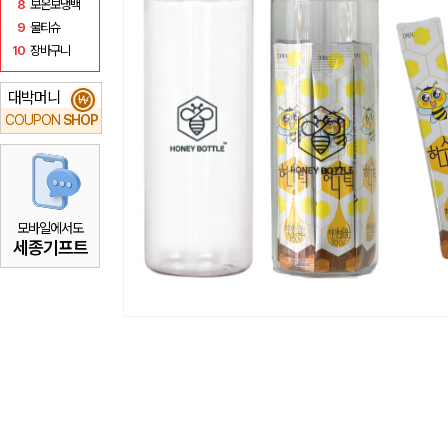
8
보온보냉백
9
물티슈
10
장바구니
대박머니
₩
COUPON
SHOP
모바일에서도
세종기프트