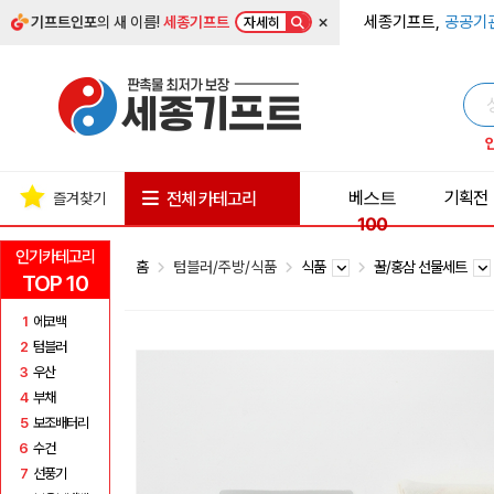
×
세종기프트,
공공기
기프트인포
의 새 이름!
세종기프트
자세히
베스트
기획전
전체 카테고리
즐겨찾기
100
인기카테고리
홈
텀블러/주방/식품
식품
꿀/홍삼 선물세트
TOP 10
1
에코백
2
텀블러
3
우산
4
부채
5
보조배터리
6
수건
7
선풍기