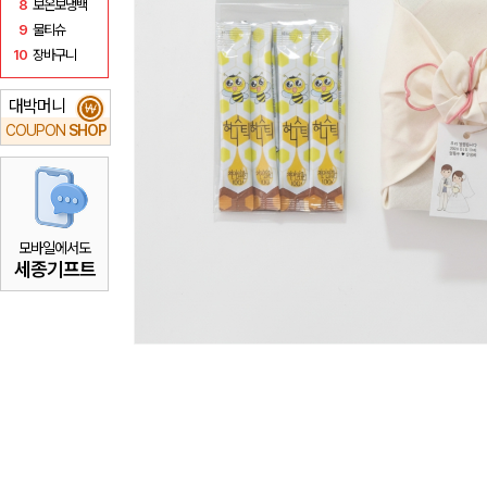
8
보온보냉백
9
물티슈
10
장바구니
대박머니
₩
COUPON
SHOP
모바일에서도
세종기프트