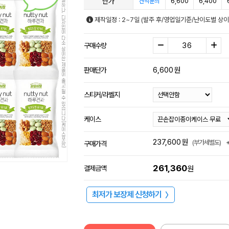
단가
6,600
6,400
견적문의
제작일정 : 2~7일 (발주 후/영업일기준/난이도별 상이
구매수량
6,600
원
판매단가
스티커/라벨지
케이스
237,600
원
(부가세별도)
구매가격
261,360
결제금액
원
최저가 보장제 신청하기
〉