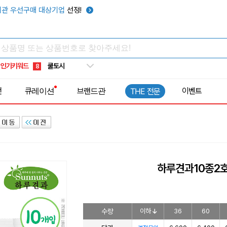
키캡
5
관 우선구매 대상기업
선정!
우산
6
텀블러
7
쿨토시
8
인기키워드
넥쿨러
9
타포린가방
10
전
큐레이션
브랜드관
이벤트
THE 전문
선풍기
1
하루견과10종2
수량
이하
36
60