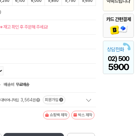
6,250
6,100
6,000
5,850
5,750
5,650
약속드립니다
)
카드 간편결제
※ 재고 확인 후 주문해 주세요!
상담전화
02) 500
5900
+
배송비
무료배송
3,564
회원가입
대박머니적립
원
쇼핑백 제작
박스 제작