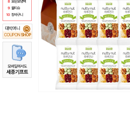
8
보온보냉백
9
물티슈
10
장바구니
대박머니
₩
COUPON
SHOP
모바일에서도
세종기프트