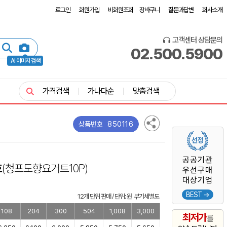
로그인
회원가입
비회원조회
장바구니
질문과답변
회사소개
고객센터 상담문의
02.500.5900
AI 이미지 검색
가격검색
가나다순
맞춤검색
850116
상품번호
공공기관
호
(청포도향요거트10P)
우선구매
대상기업
BEST →
12개 단위 판매 / 단위: 원 부가세별도
108
204
300
504
1,008
3,000
최저가
를