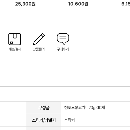
25,300원
10,600원
6,1
배송/결제
상품문의
구매후기
구성품
청포도향요거트20g×10개
스티커/라벨지
스티커