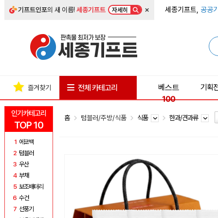
×
세종기프트,
공공기
기프트인포
의 새 이름!
세종기프트
자세히
베스트
기획
전체 카테고리
즐겨찾기
100
인기카테고리
홈
텀블러/주방/식품
식품
한과/견과류
TOP 10
1
에코백
2
텀블러
3
우산
4
부채
5
보조배터리
6
수건
7
선풍기