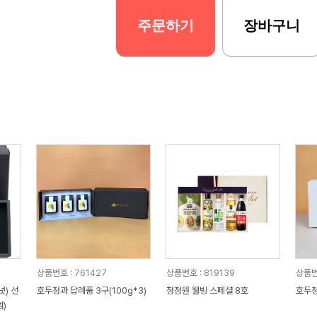
주문하기
장바구니
상품번호 : 761427
상품번호 : 819139
상품번
넛) 선
호두정과 답례품 3구(100g*3)
청정원 웰빙 스페셜 8호
호두정
)