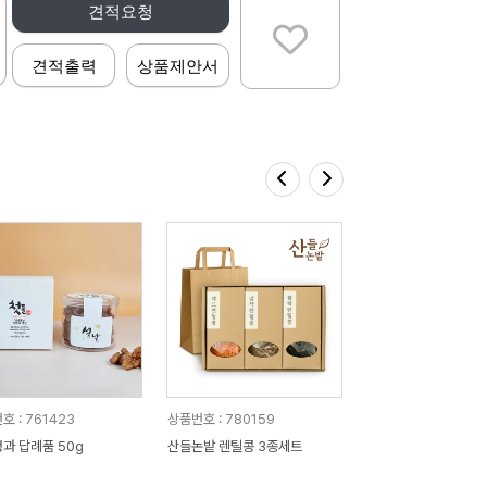
견적요청
견적출력
상품제안서
호 : 761423
상품번호 : 780159
과 답례품 50g
산들논밭 렌틸콩 3종세트