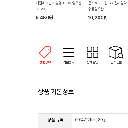
데일리 3단 초경양 150g 양우산
온스 에어그립 6K 컬러암막 
UB20
수동양우산
5,480원
10,200원
상품정보
기본정보
상세설명
인쇄샘플
상품 기본정보
상품 규격
50*47*21cm, 80g