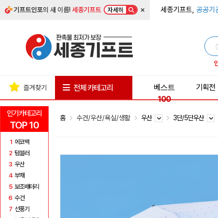
×
세종기프트,
공공기
기프트인포
의 새 이름!
세종기프트
자세히
베스트
기획전
전체 카테고리
즐겨찾기
100
인기카테고리
홈
수건/우산/욕실/생활
우산
3단/5단우산
TOP 10
1
에코백
2
텀블러
3
우산
4
부채
5
보조배터리
6
수건
7
선풍기