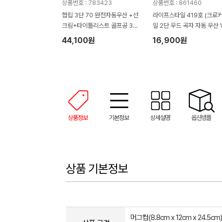
상품번호 : 783423
상품번호 : 861460
협립 3단 70 완전자동우산 +선
라이프스타일 419호 (크로
크림+타이틀리스트 골프공 3구-
일 2단 우드 곡자 자동 우산 V
세트
+심플 타올 150g)
44,100원
16,900원
상품정보
기본정보
상세설명
옵션샘플
상품 기본정보
머그컵(8.8cm x 12cm x 24.5c