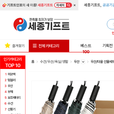
×
세종기프트,
공공기
기프트인포
의 새 이름!
세종기프트
자세히
베스트
기획전
전체 카테고리
즐겨찾기
100
인기카테고리
홈
수건/우산/욕실/생활
우산
우산/타올 선물세
TOP 10
1
에코백
2
텀블러
3
우산
4
부채
5
보조배터리
6
수건
7
선풍기