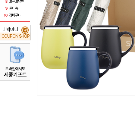
8
보온보냉백
9
물티슈
10
장바구니
대박머니
₩
COUPON
SHOP
모바일에서도
세종기프트