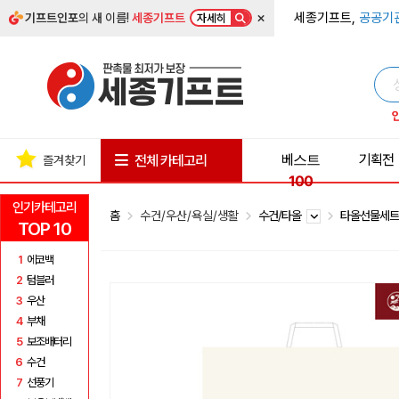
×
세종기프트,
공공기
기프트인포
의 새 이름!
세종기프트
자세히
베스트
기획전
전체 카테고리
즐겨찾기
100
인기카테고리
홈
수건/우산/욕실/생활
수건/타올
타올선물세
TOP 10
1
에코백
2
텀블러
3
우산
4
부채
5
보조배터리
6
수건
7
선풍기