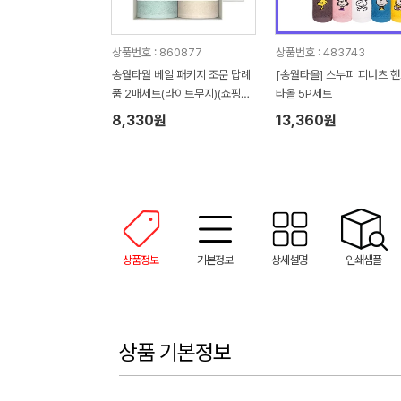
상품번호 : 860877
상품번호 : 483743
송월타월 베일 패키지 조문 답례
[송월타올] 스누피 피너츠 
품 2매세트(라이트무지)(쇼핑백
타올 5P세트
증정)
8,330원
13,360원
상품정보
기본정보
상세설명
인쇄샘플
상품 기본정보