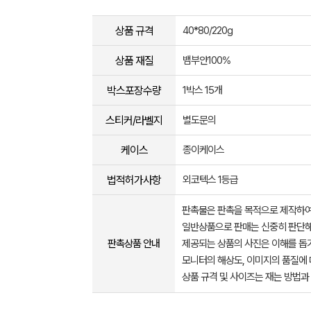
상품 규격
40*80/220g
상품 재질
뱀부얀100%
박스포장수량
1박스 15개
스티커/라벨지
별도문의
케이스
종이케이스
법적허가사항
외코텍스 1등급
판촉물은 판촉을 목적으로 제작하여
일반상품으로 판매는 신중히 판단해
판촉상품 안내
제공되는 상품의 사진은 이해를 
모니터의 해상도, 이미지의 품질에 
상품 규격 및 사이즈는 재는 방법과