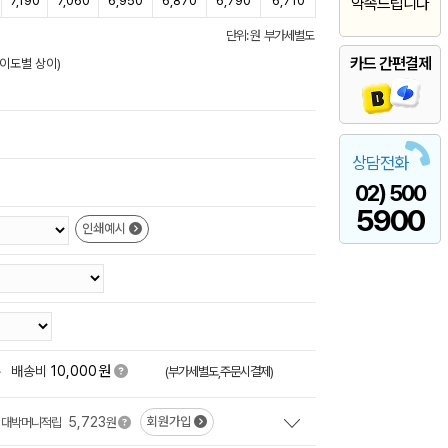
7,190
7,060
6,950
6,870
6,790
6,710
약속드립니다
단위: 원 부가세별도
카드 간편결제
난이도별 상이)
상담전화
02) 500
5900
인쇄예시
원
+
배송비
10,000
(부가세별도,주문시결제)
5,723
회원가입
대박머니적립
원