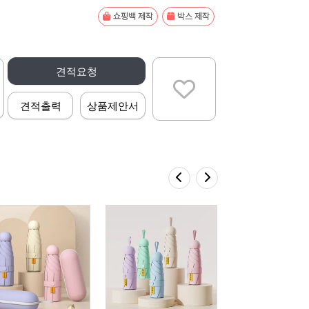
쇼핑백 제작
박스 제작
견적요청
견적출력
상품제안서