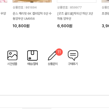
상품번호 : 861694
상품번호 : 859977
상품번
 우양
온스 캐리핏 6K 컬러암막 5단 수
[굿즈 골드넬]자외선 차단 3단
초경량
동양우산 UM956
자동 양우산
10,800원
6,600원
3,
11
시안샘플
배송/결제
상품문의
구매후기