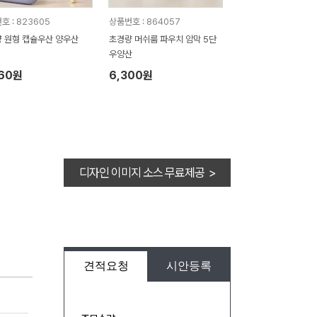
호 : 823605
상품번호 : 864057
 원형 캡슐우산 양우산
초경량 머쉬룸 파우치 암막 5단
우양산
960원
6,300원
디자인 이미지 소스 무료제공 >
견적요청
시안등록