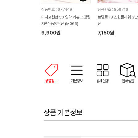
상품번호 : 677449
상품번호 : 859716
미치코런던 50 암막 카본 초경량
브렐로 18 스윗플라워 3단
3단수동양우산 (M066)
산
9,900원
7,150원
상품정보
기본정보
상세설명
인쇄샘플
상품 기본정보