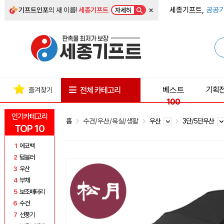
×
세종기프트,
공공기
기프트인포
의 새 이름!
세종기프트
자세히
베스트
기획
전체 카테고리
즐겨찾기
100
인기카테고리
홈
수건/우산/욕실/생활
우산
3단/5단우산
TOP 10
1
에코백
2
텀블러
3
우산
4
부채
5
보조배터리
6
수건
7
선풍기