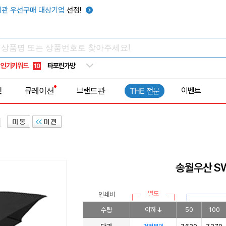
우산
6
관 우선구매 대상기업
선정!
텀블러
7
쿨토시
8
넥쿨러
9
인기키워드
타포린가방
10
선풍기
1
전
큐레이션
브랜드관
이벤트
THE 전문
송월우산 S
별도
인쇄비
수량
이하
50
100