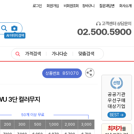
로그인
회원가입
비회원조회
장바구니
질문과답변
회사소개
고객센터 상담문의
02.500.5900
AI 이미지 검색
가격검색
가나다순
맞춤검색
851070
상품번호
공공기관
WU 3단 컬러무지
우선구매
대상기업
50개 이상 무료
BEST →
200
300
500
1,000
2,000
3,000
최저가
를