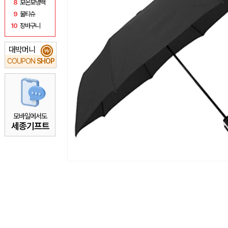
8
보온보냉백
9
물티슈
10
장바구니
대박머니
₩
COUPON
SHOP
모바일에서도
세종기프트