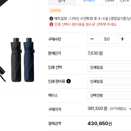
단가
7,630
7,370
견적문의
인쇄무료
제작일정 : 디자인 시안확정 후 4~5일 (영업일기준/
인쇄 선택시 판비용을 필수로 선택해 주세요.
구매수량
7,630
원
판매단가
인쇄 선택
인쇄 판비용
케이스
381,500
원
(부가세별도)
구매가격
430,650
결제금액
원