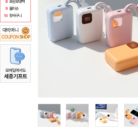
8
보온보냉백
9
물티슈
10
장바구니
대박머니
₩
COUPON
SHOP
모바일에서도
세종기프트