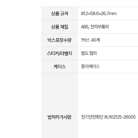
상품 규격
81.2×58.6×26.7mm
상품 재질
ABS, 전자부품외
박스포장수량
1박스 40개
스티커/라벨지
별도 협의
케이스
종이케이스
법적허가사항
전기안전확인 XU102125-26005