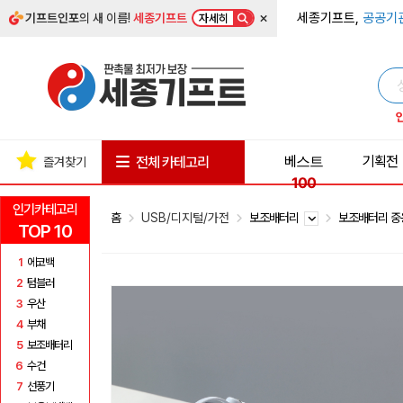
×
세종기프트,
공공기
기프트인포
의 새 이름!
세종기프트
자세히
베스트
기획전
전체 카테고리
즐겨찾기
100
인기카테고리
홈
USB/디지털/가전
보조배터리
보조배터리 중
TOP 10
1
에코백
2
텀블러
3
우산
4
부채
5
보조배터리
6
수건
7
선풍기