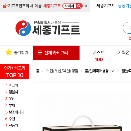
×
세종기프트,
공공기
기프트인포
의 새 이름!
세종기프트
자세히
베스트
기획전
전체 카테고리
즐겨찾기
100
인기카테고리
홈
수건/우산/욕실/생활
홈/인테리어용품
캔들/
TOP 10
1
에코백
2
텀블러
3
우산
4
부채
5
보조배터리
6
수건
7
선풍기