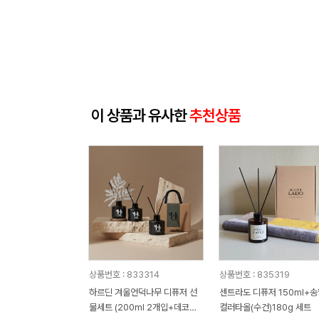
이 상품과 유사한
추천상품
상품번호 : 833314
상품번호 : 835319
하르딘 겨울언덕나무 디퓨저 선
센트라도 디퓨저 150ml+송
물세트 (200ml 2개입+데코스
컬러타올(수건)180g 세트