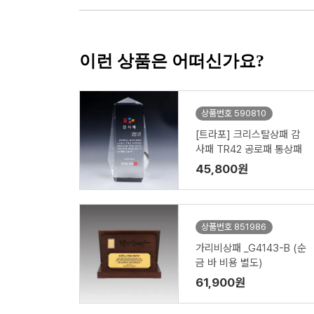
이런 상품은 어떠신가요?
상품번호 590810
[트라포] 크리스탈상패 감
사패 TR42 공로패 통상패
45,800원
상품번호 851986
가리비상패 _G4143-B (순
금 바 비용 별도)
61,900원