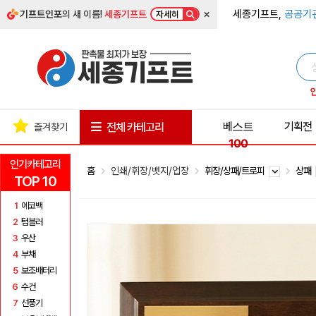
×
세종기프트,
공공기
기프트인포
의 새 이름!
세종기프트
자세히
베스트
기획전
전체 카테고리
즐겨찾기
100
인기카테고리
홈
인쇄/휘장/뱃지/업장
휘장/상패/트로피
상패
TOP 10
1
에코백
2
텀블러
3
우산
4
부채
5
보조배터리
6
수건
7
선풍기