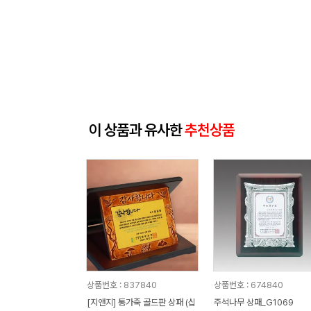
이 상품과 유사한
추천상품
상품번호 : 837840
상품번호 : 674840
[지앤지] 통가죽 골드판 상패 (십
주석나무 상패_G1069