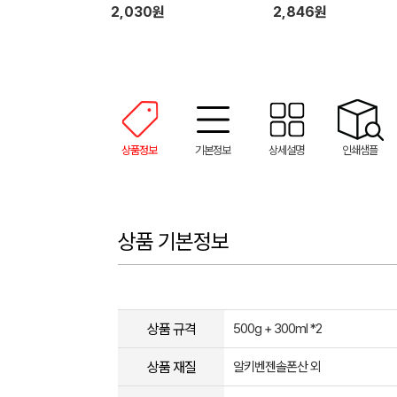
2,030원
2,846원
상품정보
기본정보
상세설명
인쇄샘플
상품 기본정보
상품 규격
500g + 300ml *2
상품 재질
알키벤젠솔폰산 외