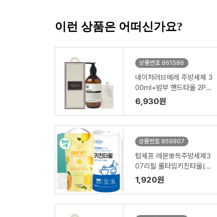
이런 상품은 어떠신가요?
상품번호 861586
네이처러브메레 주방세제 3
00ml+밤부 핸드타올 2P
세트
6,930원
상품번호 859907
탑셰프 레몬뽀득주방세제3
07리필 롤타입키친타올(2
종)
1,920원