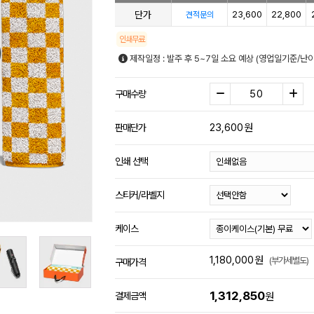
단가
23,600
22,800
견적문의
인쇄무료
제작일정 : 발주 후 5~7일 소요 예상 (영업일기준/난
구매수량
23,600
원
판매단가
인쇄 선택
스티커/라벨지
케이스
1,180,000
원
(부가세별도)
구매가격
1,312,850
결제금액
원