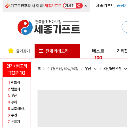
×
세종기프트,
공공기
기프트인포
의 새 이름!
세종기프트
자세히
베스트
기획
전체 카테고리
즐겨찾기
100
인기카테고리
홈
수건/우산/욕실/생활
우산
3단/5단우산
TOP 10
1
에코백
2
텀블러
3
우산
4
부채
5
보조배터리
6
수건
7
선풍기