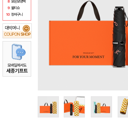
8
보온보냉백
9
물티슈
10
장바구니
대박머니
₩
COUPON
SHOP
모바일에서도
세종기프트