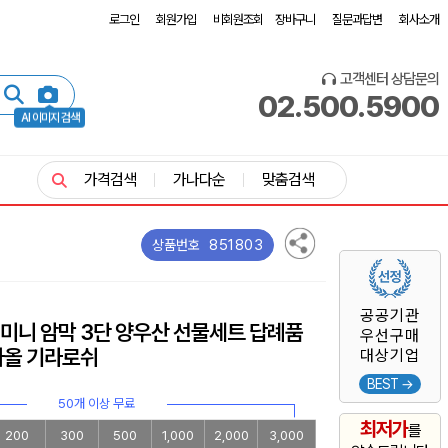
로그인
회원가입
비회원조회
장바구니
질문과답변
회사소개
고객센터 상담문의
02.500.5900
AI 이미지 검색
가격검색
가나다순
맞춤검색
851803
상품번호
공공기관
미니 암막 3단 양우산 선물세트 답례품
우선구매
타올 기라로쉬
대상기업
BEST →
50개 이상 무료
최저가
를
200
300
500
1,000
2,000
3,000