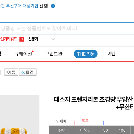
텀블러
7
관 우선구매 대상기업
선정!
쿨토시
8
넥쿨러
9
타포린가방
10
인기키워드
선풍기
1
전
큐레이션
브랜드관
이벤트
THE 전문
테스지 프렌치리본 초경량 우양산 
+무한
별도
인쇄비
수량
이하
50
100