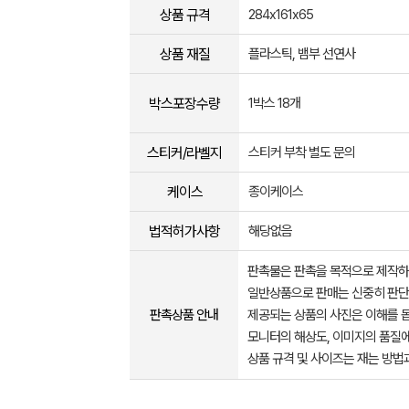
상품 규격
284x161x65
상품 재질
플라스틱, 뱀부 선연사
박스포장수량
1박스 18개
스티커/라벨지
스티커 부착 별도 문의
케이스
종이케이스
법적허가사항
해당없음
판촉물은 판촉을 목적으로 제작하
일반상품으로 판매는 신중히 판단
판촉상품 안내
제공되는 상품의 사진은 이해를 
모니터의 해상도, 이미지의 품질에
상품 규격 및 사이즈는 재는 방법