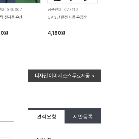
호 : 845367
상품번호 : 677116
막 전자동 우산
UV 3단 완전 자동 우양산
60원
4,180원
디자인 이미지 소스 무료제공 >
견적요청
시안등록