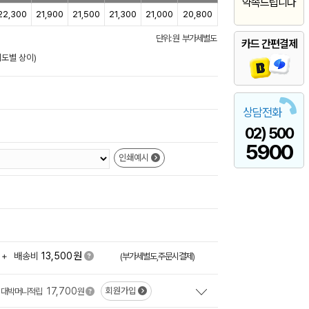
약속드립니다
22,300
21,900
21,500
21,300
21,000
20,800
단위: 원 부가세별도
카드 간편결제
이도별 상이)
상담전화
02) 500
5900
인쇄예시
원
+
배송비
13,500
(부가세별도,주문시결제)
17,700
회원가입
대박머니적립
원