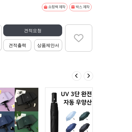
쇼핑백 제작
박스 제작
견적요청
견적출력
상품제안서