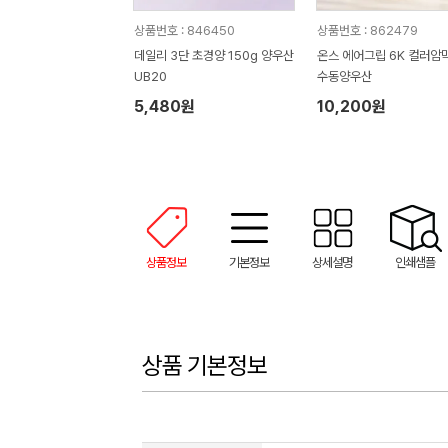
상품번호 : 846450
상품번호 : 862479
데일리 3단 초경양 150g 양우산
온스 에어그립 6K 컬러암막
UB20
수동양우산
5,480원
10,200원
상품정보
기본정보
상세설명
인쇄샘플
상품 기본정보