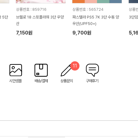
상품번호 : 859716
상품번호 : 565724
상품번
 5단
브렐로 18 스윗플라워 3단 우양
파스텔라 PS5 7K 3단 수동 양
3단암
산
우산(UPF50+)
7,150원
9,700원
5,1
11
시안샘플
배송/결제
상품문의
구매후기