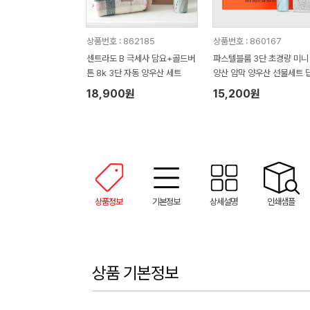
상품번호 : 862185
상품번호 : 860167
센트라도 B 극세사 담요+골드버
파스텔블룸 3단 초경량 미니
튼 8k 3단 자동 양우산 세트
양산 암막 양우산 선물세트 
품+무한타올세트 푸들이 40
18,900원
15,200원
50g 수건세트
상품정보
기본정보
상세설명
인쇄샘플
상품 기본정보