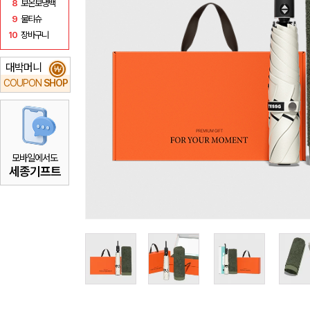
8
보온보냉백
9
물티슈
10
장바구니
대박머니
₩
COUPON
SHOP
모바일에서도
세종기프트