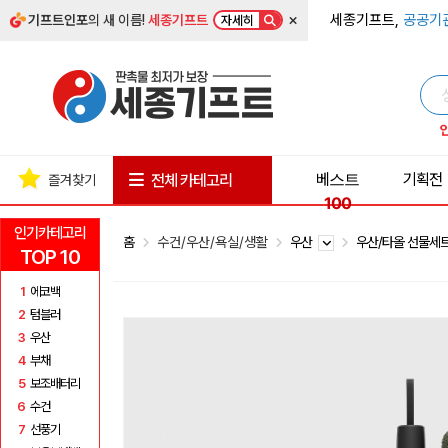
×
세종기프트,
공공기
기프트인포
의 새 이름!
세종기프트
자세히
베스트
기획전
전체 카테고리
즐겨찾기
100
인기카테고리
홈
수건/우산/욕실/생활
우산
우산/타올 선물세
TOP 10
1
에코백
2
텀블러
3
우산
4
부채
5
보조배터리
6
수건
7
선풍기