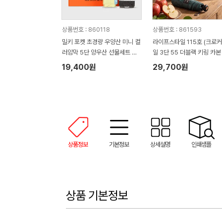
상품번호 : 860118
상품번호 : 861593
밀키 포켓 초경량 우양산 미니 컬
라이프스타일 115호 (크로
러암막 5단 양우산 선물세트 답
일 3단 55 더블랙 키링 카본
례품+무한타올세트 그레이 모달
림 암막 양우산 VIP+쿨링선
19,400원
29,700원
180g 수건세트
기)
상품정보
기본정보
상세설명
인쇄샘플
상품 기본정보