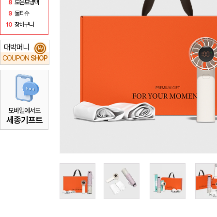
8
보온보냉백
9
물티슈
10
장바구니
대박머니
₩
COUPON
SHOP
모바일에서도
세종기프트