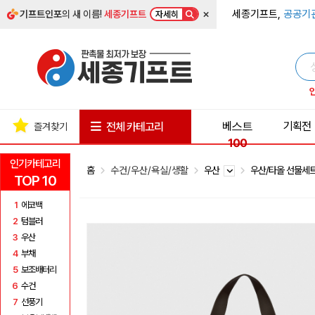
×
세종기프트,
공공기
기프트인포
의 새 이름!
세종기프트
자세히
베스트
기획전
전체 카테고리
즐겨찾기
100
인기카테고리
홈
수건/우산/욕실/생활
우산
우산/타올 선물세
TOP 10
1
에코백
2
텀블러
3
우산
4
부채
5
보조배터리
6
수건
7
선풍기