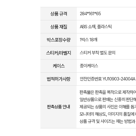
상품 규격
284*161*65
상품 재질
ABS 소재, 플라스틱
박스포장수량
1박스 18개
스티커/라벨지
스티커 부착 별도 문의
케이스
종이케이스
법적허가사항
안전인증번호 YU10903-24004A
판촉물은 판촉을 목적으로 제작하여
일반상품으로 판매는 신중히 판단해
판촉상품 안내
제공되는 상품의 사진은 이해를 
모니터의 해상도, 이미지의 품질에 
상품 규격 및 사이즈는 재는 방법과