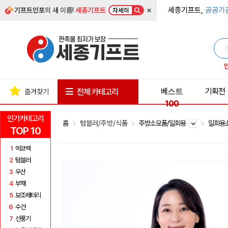
×
세종기프트,
공공기
기프트인포
의 새 이름!
세종기프트
자세히
베스트
기획전
전체 카테고리
즐겨찾기
100
인기카테고리
홈
텀블러/주방/식품
주방소모품/일회용
일회용
TOP 10
1
에코백
2
텀블러
3
우산
4
부채
5
보조배터리
6
수건
7
선풍기