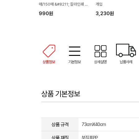
매/150매 &#8211; 칼라인쇄 무
개입
료
990원
3,230원
상품정보
기본정보
상세설명
납품사례
상품 기본정보
상품 규격
73cmX40cm
상품 재질
부직포PP