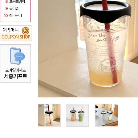
8
보온보냉백
9
물티슈
10
장바구니
대박머니
₩
COUPON
SHOP
모바일에서도
세종기프트