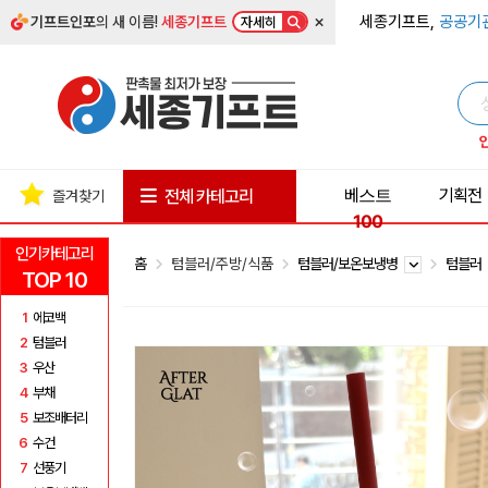
×
세종기프트,
공공기
기프트인포
의 새 이름!
세종기프트
자세히
베스트
기획전
전체 카테고리
즐겨찾기
100
인기카테고리
홈
텀블러/주방/식품
텀블러/보온보냉병
텀블러
TOP 10
1
에코백
2
텀블러
3
우산
4
부채
5
보조배터리
6
수건
7
선풍기