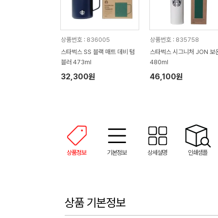
상품번호 : 836005
상품번호 : 835758
스타벅스 SS 블랙 매트 데비 텀
스타벅스 시그니처 JON 보
블러 473ml
480ml
32,300원
46,100원
상품정보
기본정보
상세설명
인쇄샘플
상품 기본정보