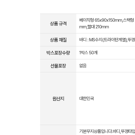
베이직형 65x90x150mm,스택형 7
상품 규격
mm,빨대 210mm
상품 재질
바디 : MS수지(트라이탄계열),뚜껑
박스포장수량
1박스 50개
선물포장
없음
원산지
대한민국
기본무지상품입니다.바디,뚜껑타입