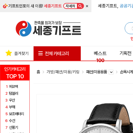
×
세종기프트,
공공기
기프트인포
의 새 이름!
세종기프트
자세히
베스트
기획전
전체 카테고리
즐겨찾기
100
인기카테고리
홈
가방/패션/미용/키링
패션/미용용품
손목시
TOP 10
1
에코백
2
텀블러
3
우산
4
부채
5
보조배터리
6
수건
7
선풍기