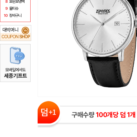
8
보온보냉백
9
물티슈
10
장바구니
대박머니
₩
COUPON
SHOP
모바일에서도
세종기프트
구매수량
100개당 덤 1개