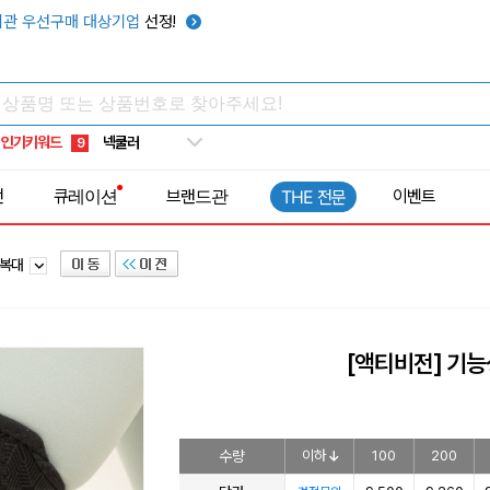
우산
6
관 우선구매 대상기업
선정!
텀블러
7
쿨토시
8
넥쿨러
9
인기키워드
타포린가방
10
선풍기
1
전
큐레이션
브랜드관
이벤트
THE 전문
/복대
[액티비전] 기
수량
이하
100
200