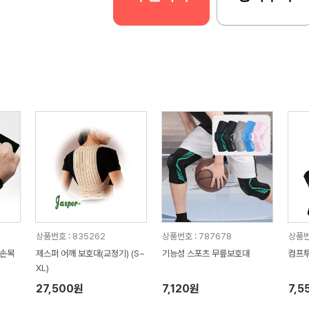
상품번호 : 835262
상품번호 : 787678
상품번
산손목
제스퍼 어깨 보호대(교정기) (S~
기능성 스포츠 무릎보호대
컴프투
XL)
27,500원
7,120원
7,5