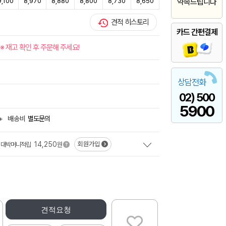
9,100
8,970
8,880
8,800
8,730
8,650
약속드립니다
견적 히스토리
카드 간편결제
※ 재고 확인 후 주문해 주세요!
상담전화
02) 500
5900
+
배송비
별도문의
14,250
회원가입
대박머니적립
원
견적요청