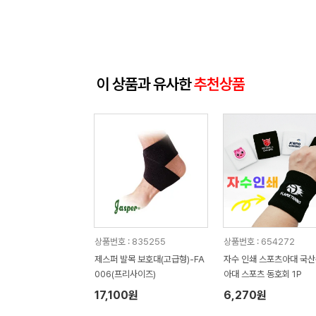
이 상품과 유사한
추천상품
상품번호 : 835255
상품번호 : 654272
제스퍼 발목 보호대(고급형)-FA
자수 인쇄 스포츠아대 국
006(프리사이즈)
아대 스포츠 동호회 1P
17,100원
6,270원