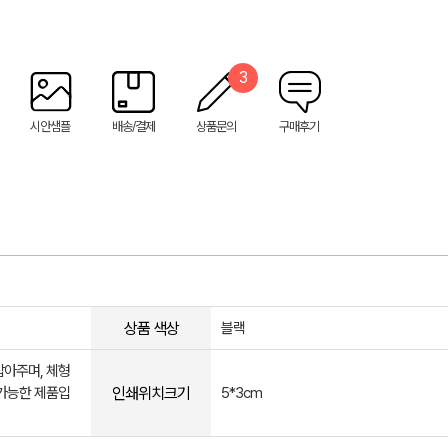
3
시안샘플
배송/결제
상품문의
구매후기
상품 색상
블랙
잡아주며, 체형
인쇄위치크기
 가능한 제품입
5*3cm