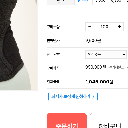
단가
9,500
9,260
견적문의
구매수량
9,500
원
판매단가
인쇄 선택
950,000
원
(부가세별도)
구매가격
1,045,000
결제금액
원
최저가 보장제 신청하기
〉
주문하기
장바구니