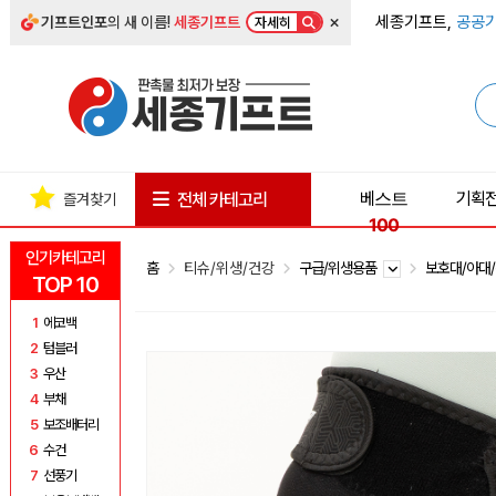
×
세종기프트,
공공기
기프트인포
의 새 이름!
세종기프트
자세히
베스트
기획
전체 카테고리
즐겨찾기
100
인기카테고리
홈
티슈/위생/건강
구급/위생용품
보호대/아대
TOP 10
1
에코백
2
텀블러
3
우산
4
부채
5
보조배터리
6
수건
7
선풍기