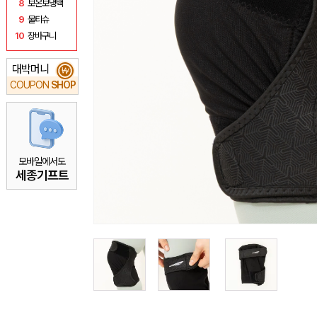
8
보온보냉백
9
물티슈
10
장바구니
대박머니
₩
COUPON
SHOP
모바일에서도
세종기프트