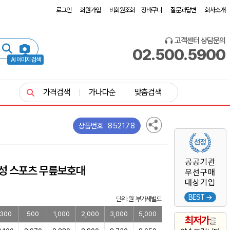
로그인
회원가입
비회원조회
장바구니
질문과답변
회사소개
고객센터 상담문의
02.500.5900
AI 이미지 검색
가격검색
가나다순
맞춤검색
852178
상품번호
공공기관
능성 스포츠 무릎보호대
우선구매
대상기업
BEST →
단위: 원 부가세별도
300
500
1,000
2,000
3,000
5,000
최저가
를