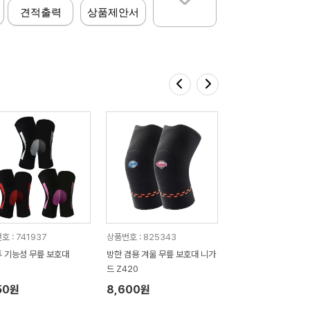
견적출력
상품제안서
호 : 741937
상품번호 : 825343
 기능성 무릎 보호대
방한 겸용 겨울 무릎 보호대 니가
드 Z420
50원
8,600원